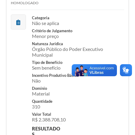
COVID - 19
HOMOLOGADO
Ouvidoria
Categoria
Não se aplica
Diário Oficial
Critério de Julgamento
Menor preço
Jornal (Edições anteriores)
Natureza Jurídica
Uso de Internet e Recursos de Informática
Órgão Público do Poder Executivo
Municipal
Plano Municipal de Saneamento Básico
Tipo de Benefício
Sem benefício
Arquivos para Download
Incentivo Produtivo Básico
Não
Guarda Civil Municipal (GCM)
Domínio
Material
Arborização urbana
Quantidade
310
Manual para arquivo de remessa – NFSe
Valor Total
Lei de Acesso à Informação
R$ 2.388.708,10
RESULTADO
Galeria de Vídeos
S