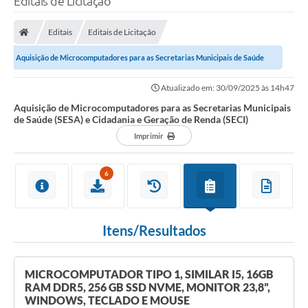
Editais de Licitação
Finanças
Editais
Editais de Licitação
Carta de Serviços
Aquisição de Microcomputadores para as Secretarias Municipais de Saúde
Vagas PAT
(SESA) e Cidadania e Geração de Renda...
Atualizado em: 30/09/2025 às 14h47
Transparência
Aquisição de Microcomputadores para as Secretarias Municipais
de Saúde (SESA) e Cidadania e Geração de Renda (SECI)
Perguntas e Respostas Frequentes
Imprimir
Selo Verde
6
Compra Direta
Empreendedor
Itens/Resultados
Pesquisa Dificuldades no Licenciamento de Empresas
Incentivos Fiscais
MICROCOMPUTADOR TIPO 1, SIMILAR I5, 16GB
Plano Municipal de Retomada das Aulas Presenciais
RAM DDR5, 256 GB SSD NVME, MONITOR 23,8”,
WINDOWS, TECLADO E MOUSE