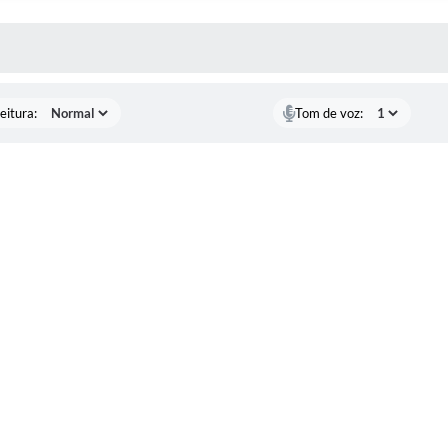
 MÍDIAS
eitura:
Tom de voz: