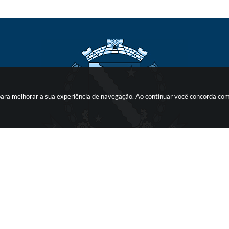
s para melhorar a sua experiência de navegação. Ao continuar você concorda co