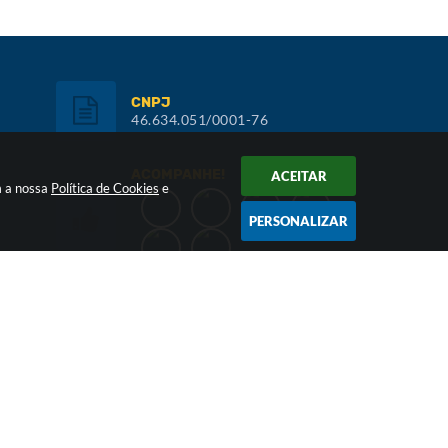
CNPJ
46.634.051/0001-76
ACOMPANHE!
ACEITAR
m a nossa
Política de Cookies
e
PERSONALIZAR
Inscreva-se:
NEWSLETTER