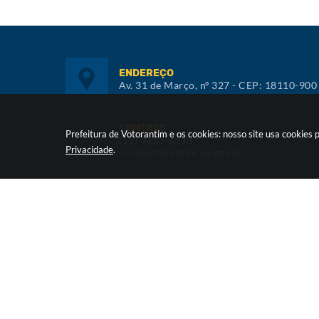
ENDEREÇO
Av. 31 de Março, nº 327 - CEP: 18110-900
CONTATO
Prefeitura de Votorantim e os cookies: nosso site usa cookie
(15) 3353-8533
Privacidade
.
siic@votorantim.sp.gov.br
ATENDIMENTO
De segunda a sexta, das 09h00 às 16h00