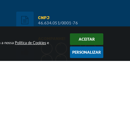
CNPJ
46.634.051/0001-76
ACOMPANHE!
ACEITAR
m a nossa
Política de Cookies
e
PERSONALIZAR
Inscreva-se:
NEWSLETTER
026 15:44