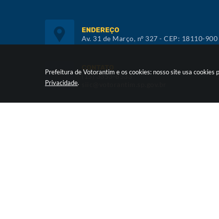
ENDEREÇO
Av. 31 de Março, nº 327 - CEP: 18110-900
CONTATO
Prefeitura de Votorantim e os cookies: nosso site usa cookie
(15) 3353-8533
Privacidade
.
siic@votorantim.sp.gov.br
ATENDIMENTO
De segunda a sexta, das 09h00 às 16h00
Versã