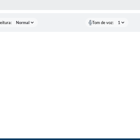
 MÍDIAS
eitura:
Tom de voz: