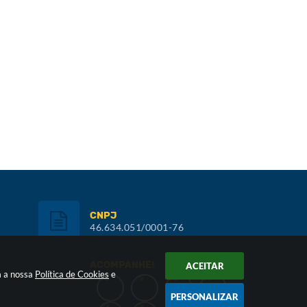
CNPJ
46.634.051/0001-76
ACOMPANHE!
ACEITAR
m a nossa
Política de Cookies
e
PERSONALIZAR