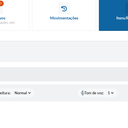
7
vos
Movimentações
Itens/
ações, etc)
 MÍDIAS
eitura:
Tom de voz: