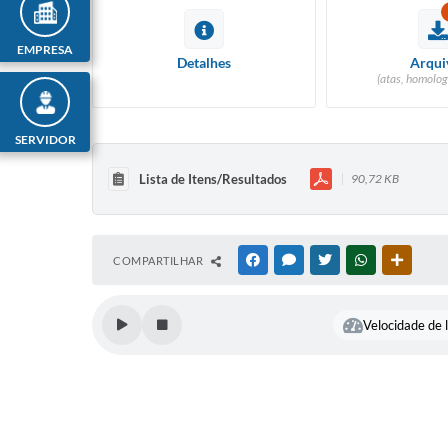
EMPRESA
Detalhes
Arqui
(atas, homolog
SERVIDOR
Lista de Itens/Resultados
90,72 KB
COMPARTILHAR
FACEBOOK
MESSENGER
TWITTER
WHATSAPP
OUTRAS
Velocidade de l