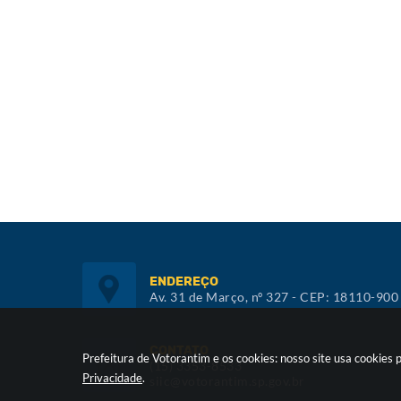
ENDEREÇO
Av. 31 de Março, nº 327 - CEP: 18110-900
CONTATO
Prefeitura de Votorantim e os cookies: nosso site usa cookie
(15) 3353-8533
Privacidade
.
siic@votorantim.sp.gov.br