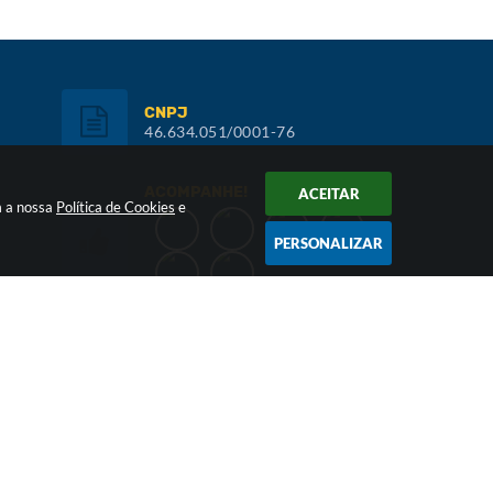
CNPJ
46.634.051/0001-76
ACOMPANHE!
ACEITAR
m a nossa
Política de Cookies
e
PERSONALIZAR
Inscreva-se:
NEWSLETTER