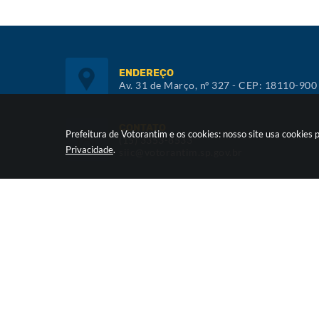
ENDEREÇO
Av. 31 de Março, nº 327 - CEP: 18110-900
CONTATO
Prefeitura de Votorantim e os cookies: nosso site usa cookie
(15) 3353-8533
Privacidade
.
siic@votorantim.sp.gov.br
ATENDIMENTO
De segunda a sexta, das 09h00 às 16h00