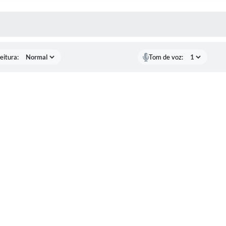
 MÍDIAS
eitura:
Tom de voz: