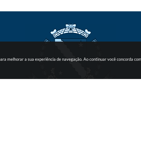
s para melhorar a sua experiência de navegação. Ao continuar você concorda co