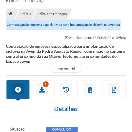
Editais de Licitação
Finanças
Editais
Editais de Licitação
Carta de Serviços
Contratação de empresa especializada para implantação de ciclovia na Avenida
Vagas PAT
Pedro Augusto Rangel, com início...
Atualizado em: 13/05/2022 às 09h40
Transparência
Contratação de empresa especializada para implantação de
ciclovia na Avenida Pedro Augusto Rangel, com início no canteiro
Perguntas e Respostas Frequentes
central próximo da rua Otávio Teotônio até proximidades do
Espaço Jovem
Selo Verde
Imprimir
Compra Direta
3
Empreendedor
Pesquisa Dificuldades no Licenciamento de Empresas
Detalhes
Incentivos Fiscais
Plano Municipal de Retomada das Aulas Presenciais
Situação
CONCLUÍDO