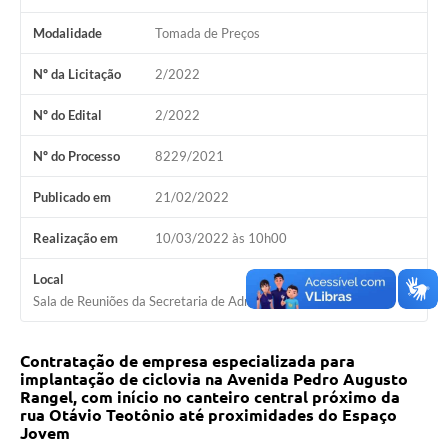
COVID - 19
Modalidade
Tomada de Preços
Ouvidoria
Nº da Licitação
2/2022
Diário Oficial
Nº do Edital
2/2022
Jornal (Edições anteriores)
Nº do Processo
8229/2021
Uso de Internet e Recursos de Informática
Publicado em
21/02/2022
Plano Municipal de Saneamento Básico
Realização em
10/03/2022 às 10h00
Arquivos para Download
Guarda Civil Municipal (GCM)
Local
Sala de Reuniões da Secretaria de Administração
Arborização urbana
Manual para arquivo de remessa – NFSe
Contratação de empresa especializada para
implantação de ciclovia na Avenida Pedro Augusto
Lei de Acesso à Informação
Rangel,
com início no canteiro central próximo da
rua Otávio Teotônio até proximidades do Espaço
Jovem
Galeria de Vídeos