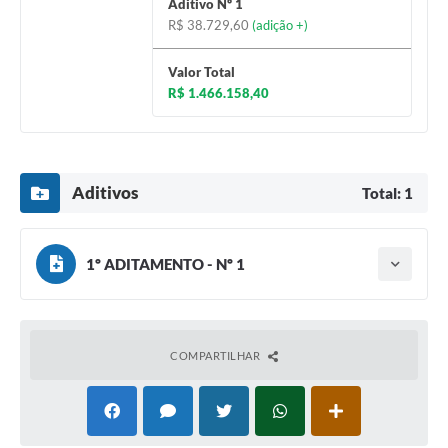
Aditivo Nº 1
Legislação
R$ 38.729,60
(adição +)
IPTU Selo Verde
Valor Total
R$ 1.466.158,40
Notícias
Contato
Aditivos
Total: 1
1º ADITAMENTO - Nº 1
Tipo do termo: Termo Aditivo
Ano do aditamento: 2024
Baixar
Assinado em: 13/12/2024
Valor de adição:
R$ 38.729,60
COMPARTILHAR