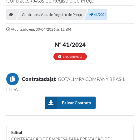
Contratos / Atas de Registro de Preço
Finanças
Contratos / Atas de Registro de Preço
Nº 41/2024
Carta de Serviços
Atualizado em: 30/04/2026 às 12h04
Vagas PAT
Nº 41/2024
Transparência
Perguntas e Respostas Frequentes
ENCERRADO
Selo Verde
Contratada(s):
GOTALIMPA COMPANY BRASIL
Compra Direta
LTDA
Empreendedor
Baixar Contrato
Pesquisa Dificuldades no Licenciamento de Empresas
Incentivos Fiscais
Plano Municipal de Retomada das Aulas Presenciais
Edital
CONTRATAÇÃO DE EMPRESA PARA PRESTAÇÃO DE