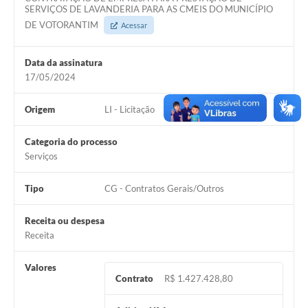
COVID - 19
SERVIÇOS DE LAVANDERIA PARA AS CMEIS DO MUNICÍPIO
DE VOTORANTIM
Acessar
Ouvidoria
Diário Oficial
Data da assinatura
17/05/2024
Jornal (Edições anteriores)
Origem
LI - Licitação
Uso de Internet e Recursos de Informática
Plano Municipal de Saneamento Básico
Categoria do processo
Serviços
Arquivos para Download
Tipo
CG - Contratos Gerais/Outros
Guarda Civil Municipal (GCM)
Arborização urbana
Receita ou despesa
Receita
Manual para arquivo de remessa – NFSe
Valores
Lei de Acesso à Informação
Contrato
R$ 1.427.428,80
Galeria de Vídeos