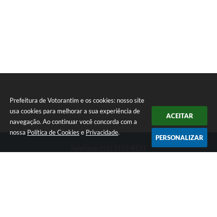
Prefeitura de Votorantim e os cookies: nosso site
usa cookies para melhorar a sua experiência de
ACEITAR
navegação. Ao continuar você concorda com a
nossa
Política de Cookies
e
Privacidade
.
PERSONALIZAR
Telefone: (15) 3353-8533
Endereço: Av. 31 de Março, nº 327 | CEP: 18110-900
De segunda a sexta, das 09h00 às 16h00
CNPJ: 46.634.051/0001-76
Prefeitura de Votorantim
Versão do Sistema:
3.5.3 - 19/06/2026