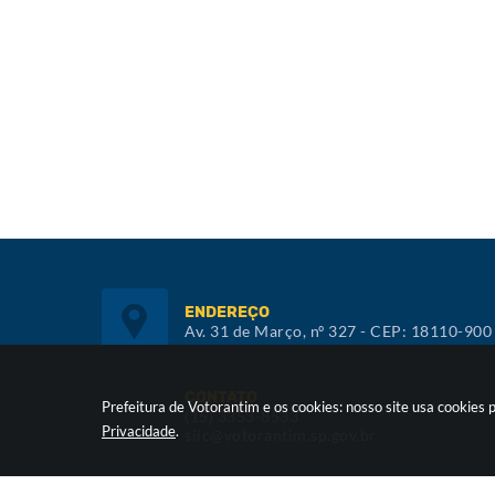
ENDEREÇO
Av. 31 de Março, nº 327 - CEP: 18110-900
CONTATO
Prefeitura de Votorantim e os cookies: nosso site usa cookie
(15) 3353-8533
Privacidade
.
siic@votorantim.sp.gov.br