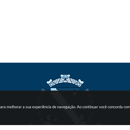
s para melhorar a sua experiência de navegação. Ao continuar você concorda co