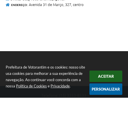
Avenida 31 de Março, 327, centro
ENDEREÇO:
Prefeitura de Votorantim e os cookies: nosso site
usa cookies para melhorar a sua experiência de
ACEITAR
navegação. Ao continuar você concorda com a
nossa
Política de Cookies
e
Privacidade
.
PERSONALIZAR
Telefone: (15) 3353-8533
Endereço: Av. 31 de Março, nº 327 | CEP: 18110-900
De segunda a sexta, das 09h00 às 16h00
CNPJ: 46.634.051/0001-76
Prefeitura de Votorantim