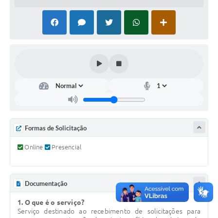
COVID - 19
Ouvidoria
Diário Oficial
Jornal (Edições anteriores)
Uso de Internet e Recursos de Informática
Plano Municipal de Saneamento Básico
Arquivos para Download
Formas de Solicitação
Guarda Civil Municipal (GCM)
Online
Presencial
Arborização urbana
Manual para arquivo de remessa – NFSe
Documentação
Lei de Acesso à Informação
1. O que é o serviço?
Serviço destinado ao recebimento de solicitações para
Galeria de Vídeos