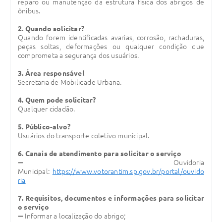
reparo ou manutenção da estrutura física dos abrigos de
ônibus.
Legislação
2. Quando solicitar?
IPTU Selo Verde
Quando forem identificadas avarias, corrosão, rachaduras,
peças soltas, deformações ou qualquer condição que
Notícias
comprometa a segurança dos usuários.
Contato
3. Área responsável
Secretaria de Mobilidade Urbana.
4. Quem pode solicitar?
Qualquer cidadão.
5. Público-alvo?
Usuários do transporte coletivo municipal.
6. Canais de atendimento para solicitar o serviço
➖ Ouvidoria
Municipal:
https://www.votorantim.sp.gov.br/portal/ouvido
ria
7. Requisitos, documentos e informações para solicitar
o serviço
➖
Informar a localização do abrigo;