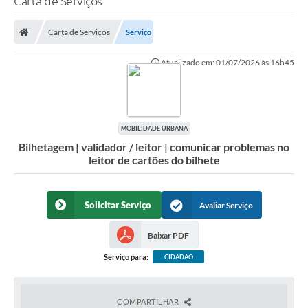
Carta de Serviços
Finanças
Carta de Serviços
Serviço
Carta de Serviços
Atualizado em: 01/07/2026 às 16h45
Vagas PAT
Transparência
Perguntas e Respostas Frequentes
MOBILIDADE URBANA
Bilhetagem | validador / leitor | comunicar problemas no
Selo Verde
leitor de cartões do bilhete
Compra Direta
Empreendedor
Solicitar Serviço
Avaliar Serviço
Pesquisa Dificuldades no Licenciamento de Empresas
Baixar PDF
Incentivos Fiscais
Serviço para:
CIDADÃO
Plano Municipal de Retomada das Aulas Presenciais
COMPARTILHAR