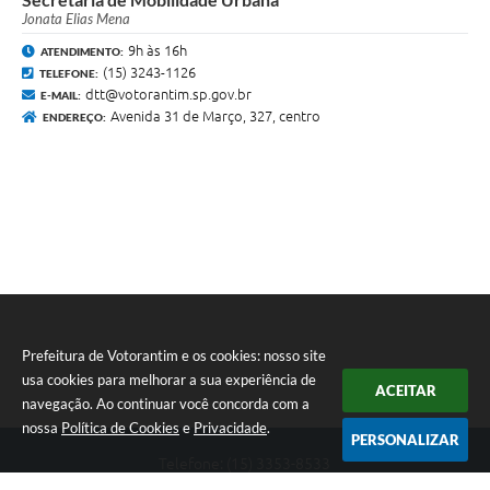
Jonata Elias Mena
9h às 16h
ATENDIMENTO:
(15) 3243-1126
TELEFONE:
dtt@votorantim.sp.gov.br
E-MAIL:
Avenida 31 de Março, 327, centro
ENDEREÇO:
Prefeitura de Votorantim e os cookies: nosso site
usa cookies para melhorar a sua experiência de
ACEITAR
navegação. Ao continuar você concorda com a
nossa
Política de Cookies
e
Privacidade
.
PERSONALIZAR
Telefone: (15) 3353-8533
Endereço: Av. 31 de Março, nº 327 | CEP: 18110-900