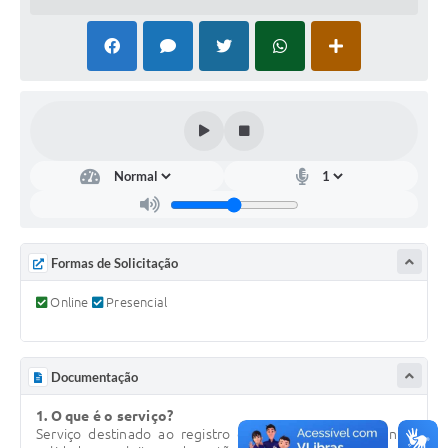
COVID - 19
Ouvidoria
Diário Oficial
Jornal (Edições anteriores)
Uso de Internet e Recursos de Informática
Plano Municipal de Saneamento Básico
Arquivos para Download
Formas de Solicitação
Guarda Civil Municipal (GCM)
Online
Presencial
Arborização urbana
Manual para arquivo de remessa – NFSe
Documentação
Lei de Acesso à Informação
1. O que é o serviço?
Serviço destinado ao registro de falhas ou defeitos nos
Galeria de Vídeos