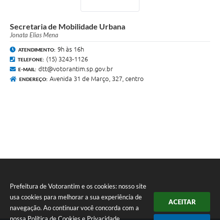
Secretaria de Mobilidade Urbana
Jonata Elias Mena
9h às 16h
ATENDIMENTO:
(15) 3243-1126
TELEFONE:
dtt@votorantim.sp.gov.br
E-MAIL:
Avenida 31 de Março, 327, centro
ENDEREÇO:
Prefeitura de Votorantim e os cookies: nosso site
usa cookies para melhorar a sua experiência de
ACEITAR
navegação. Ao continuar você concorda com a
nossa
Política de Cookies
e
Privacidade
.