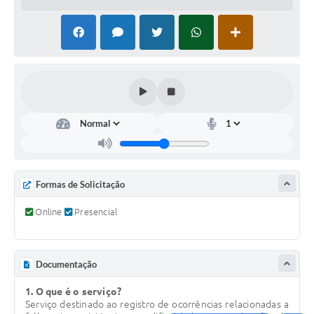
COVID - 19
Ouvidoria
Diário Oficial
Jornal (Edições anteriores)
Uso de Internet e Recursos de Informática
Plano Municipal de Saneamento Básico
Arquivos para Download
Formas de Solicitação
Guarda Civil Municipal (GCM)
Online
Presencial
Arborização urbana
Manual para arquivo de remessa – NFSe
Documentação
Lei de Acesso à Informação
1. O que é o serviço?
Serviço destinado ao registro de ocorrências relacionadas a
Galeria de Vídeos