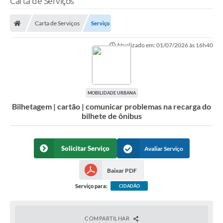
Carta de Serviços
Finanças
Carta de Serviços
Serviço
Carta de Serviços
Atualizado em: 01/07/2026 às 16h40
Vagas PAT
Transparência
Perguntas e Respostas Frequentes
MOBILIDADE URBANA
Bilhetagem | cartão | comunicar problemas na recarga do
Selo Verde
bilhete de ônibus
Compra Direta
Empreendedor
Solicitar Serviço
Avaliar Serviço
Pesquisa Dificuldades no Licenciamento de Empresas
Baixar PDF
Incentivos Fiscais
Serviço para:
CIDADÃO
Plano Municipal de Retomada das Aulas Presenciais
COMPARTILHAR