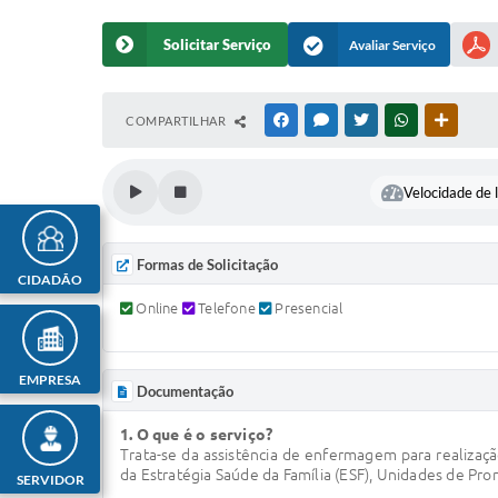
Solicitar Serviço
Avaliar Serviço
COMPARTILHAR
FACEBOOK
MESSENGER
TWITTER
WHATSAPP
OUTRAS
Velocidade de l
Formas de Solicitação
CIDADÃO
Online
Telefone
Presencial
EMPRESA
Documentação
1. O que é o serviço?
Trata-se da assistência de enfermagem para realizaç
da Estratégia Saúde da Família (ESF), Unidades de Pr
SERVIDOR