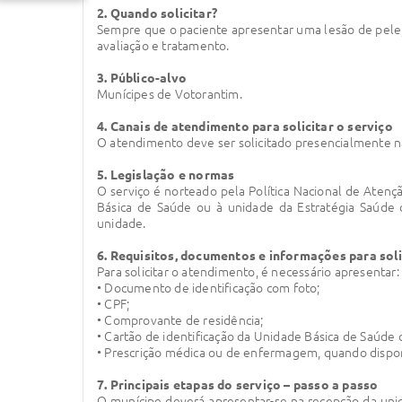
2. Quando solicitar?
Sempre que o paciente apresentar uma lesão de pele, 
avaliação e tratamento.
3. Público-alvo
Munícipes de Votorantim.
4. Canais de atendimento para solicitar o serviço
O atendimento deve ser solicitado presencialmente na
5. Legislação e normas
O serviço é norteado pela Política Nacional de Aten
Básica de Saúde ou à unidade da Estratégia Saúde 
unidade.
6. Requisitos, documentos e informações para soli
Para solicitar o atendimento, é necessário apresentar:
• Documento de identificação com foto;
• CPF;
• Comprovante de residência;
• Cartão de identificação da Unidade Básica de Saúde o
• Prescrição médica ou de enfermagem, quando dispon
7. Principais etapas do serviço – passo a passo
O munícipe deverá apresentar-se na recepção da unida