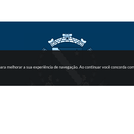
s para melhorar a sua experiência de navegação. Ao continuar você concorda co