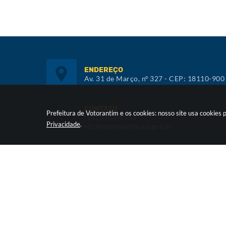
ENDEREÇO
Av. 31 de Março, nº 327 - CEP: 18110-900
CONTATO
Prefeitura de Votorantim e os cookies: nosso site usa cookie
(15) 3353-8533
Privacidade
.
siic@votorantim.sp.gov.br
ATENDIMENTO
De segunda a sexta, das 09h00 às 16h00