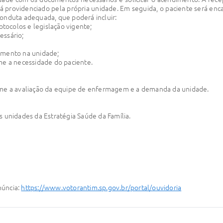
erá providenciado pela própria unidade. Em seguida, o paciente será e
 conduta adequada, que poderá incluir:
otocolos e legislação vigente;
essário;
amento na unidade;
me a necessidade do paciente.
rme a avaliação da equipe de enfermagem e a demanda da unidade.
 unidades da Estratégia Saúde da Família.
núncia:
https://www.votorantim.sp.gov.br/portal/ouvidoria