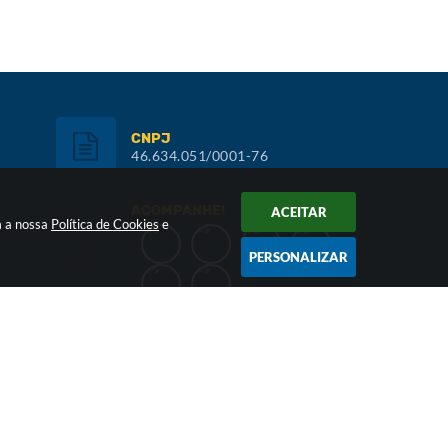
CNPJ
46.634.051/0001-76
ACOMPANHE!
ACEITAR
m a nossa
Política de Cookies
e
PERSONALIZAR
Inscreva-se:
NEWSLETTER