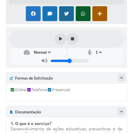
COVID - 19
Ouvidoria
Diário Oficial
Jornal (Edições anteriores)
Uso de Internet e Recursos de Informática
Plano Municipal de Saneamento Básico
Arquivos para Download
Formas de Solicitação
Guarda Civil Municipal (GCM)
Online
Telefone
Presencial
Arborização urbana
Manual para arquivo de remessa – NFSe
Documentação
Lei de Acesso à Informação
1. O que é o serviço?
Desenvolvimento de ações educativas, preventivas e de
Galeria de Vídeos