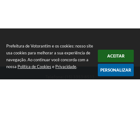
Prefeitura de Votorantim e os cookies: nosso site
usa cookies para melhorar a sua experiência de
ACEITAR
navegação. Ao continuar você concorda com a
nossa
Política de Cookies
e
Privacidade
.
PERSONALIZAR
Telefone: (15) 3353-8533
Endereço: Av. 31 de Março, nº 327 | CEP: 18110-900
De segunda a sexta, das 09h00 às 16h00
CNPJ: 46.634.051/0001-76
Prefeitura de Votorantim
Versão do Sistema:
3.5.3 - 19/06/2026
Portal atualizado em:
07/08/2026 17:05
Dados Abertos