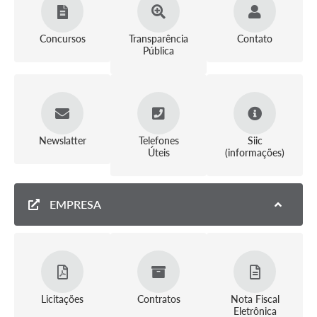
COVID - 19
Ouvidoria
Concursos
Transparência
Contato
Pública
Diário Oficial
Jornal (Edições anteriores)
Uso de Internet e Recursos de Informática
Newslatter
Telefones
Siic
Plano Municipal de Saneamento Básico
Úteis
(informações)
Arquivos para Download
Guarda Civil Municipal (GCM)
EMPRESA
Arborização urbana
Manual para arquivo de remessa – NFSe
Lei de Acesso à Informação
Licitações
Contratos
Nota Fiscal
Galeria de Vídeos
Eletrônica