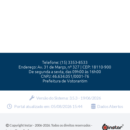
Telefone: (15) 3353-8533
Endereço: Av. 31 de Março, nº 327 | CEP: 18110-900
De segunda a sexta, das 09h00 às 16h00
CNPJ: 46.634.051/0001-76
Prefeitura de Votorantim
Versão do Sistema:
3.5.3 - 19/06/2026
Portal atualizado em:
05/08/2026 15:44
Dados Abertos
Copyright Instar - 2006-2026. Todos os direitos reservados -