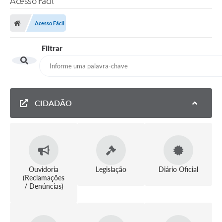
Acesso Fácil
Finanças
Acesso Fácil
Carta de Serviços
Filtrar
Vagas PAT
Transparência
Perguntas e Respostas Frequentes
CIDADÃO
Selo Verde
Compra Direta
Empreendedor
Pesquisa Dificuldades no Licenciamento de Empresas
Ouvidoria
Legislação
Diário Oficial
(Reclamações
/ Denúncias)
Incentivos Fiscais
Plano Municipal de Retomada das Aulas Presenciais