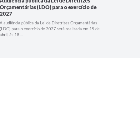
Audiência pública da Lei de Diretrizes
7ª Audi
Orçamentárias (LDO) para o exercício de
Diretor
2027
A 7ª Audiê
Municipal 
A audiência pública da Lei de Diretrizes Orçamentárias
horas, no A
(LDO) para o exercício de 2027 será realizada em 15 de
abril, às 18 ...