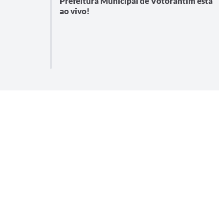
Prefeitura Municipal de Votorantim está
ao vivo!