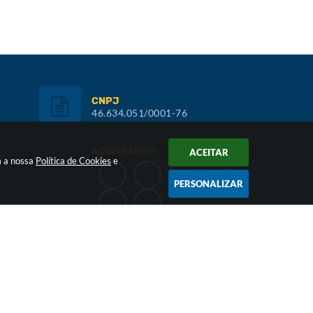
CNPJ
46.634.051/0001-76
ACOMPANHE!
ACEITAR
m a nossa
Política de Cookies
e
PERSONALIZAR
Inscreva-se:
NEWSLETTER