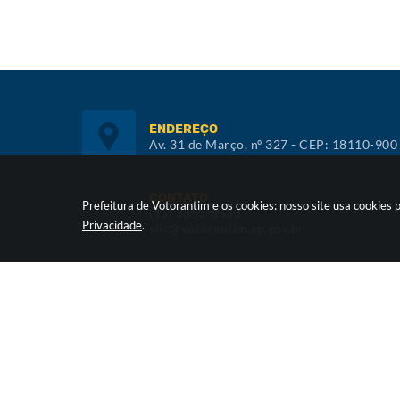
ENDEREÇO
Av. 31 de Março, nº 327 - CEP: 18110-900
CONTATO
Prefeitura de Votorantim e os cookies: nosso site usa cookie
(15) 3353-8533
Privacidade
.
siic@votorantim.sp.gov.br
ATENDIMENTO
De segunda a sexta, das 09h00 às 16h00