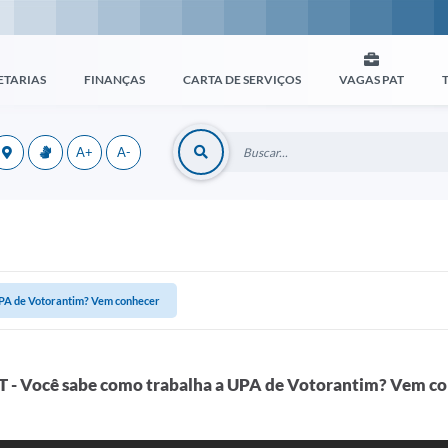
ETARIAS
FINANÇAS
CARTA DE SERVIÇOS
VAGAS PAT
A+
A-
PA de Votorantim? Vem conhecer ️
T - Você sabe como trabalha a UPA de Votorantim? Vem con