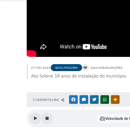
27/03/2024
SEM CATEGORIA
2266 VISUALIZAÇÕES
Ato Solene 59 anos de instalação do município.
COMPARTILHAR
FACEBOOK
MESSENGER
TWITTER
WHATSAPP
OUTRAS
Velocidade de l