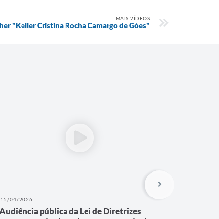
MAIS VÍDEOS
her "Keller Cristina Rocha Camargo de Góes"
15/04/2026
17/11/202
Audiência pública da Lei de Diretrizes
7ª Audi