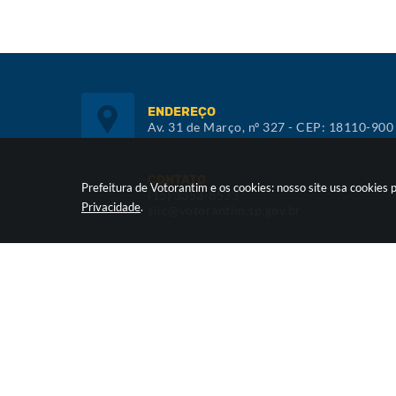
ENDEREÇO
Av. 31 de Março, nº 327 - CEP: 18110-900
CONTATO
Prefeitura de Votorantim e os cookies: nosso site usa cookie
(15) 3353-8533
Privacidade
.
siic@votorantim.sp.gov.br
ATENDIMENTO
De segunda a sexta, das 09h00 às 16h00