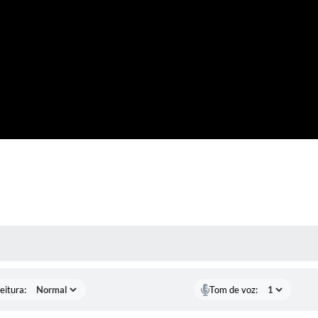
 MÍDIAS
eitura:
Tom de voz: