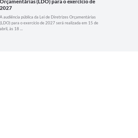
Orçamentárias (LDO) para o exercício de
Diretor
2027
A 7ª Audiê
Municipal 
A audiência pública da Lei de Diretrizes Orçamentárias
horas, no A
(LDO) para o exercício de 2027 será realizada em 15 de
abril, às 18 ...