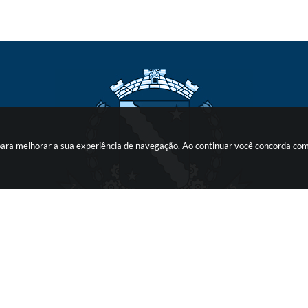
s para melhorar a sua experiência de navegação. Ao continuar você concorda co