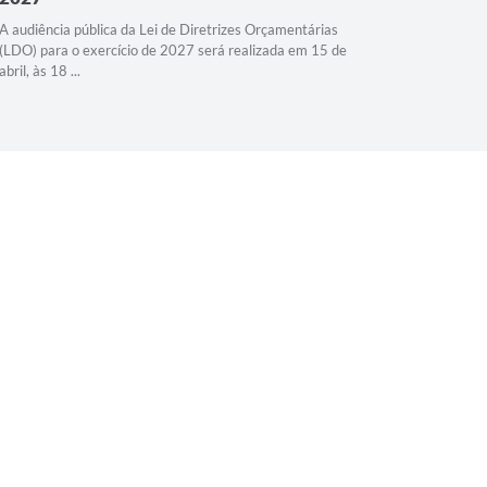
A 7ª Audiê
Municipal 
A audiência pública da Lei de Diretrizes Orçamentárias
horas, no A
(LDO) para o exercício de 2027 será realizada em 15 de
abril, às 18 ...