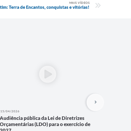
MAIS VÍDEOS
im: Terra de Encantos, conquistas e vitórias!
15/04/2026
17/11/202
Audiência pública da Lei de Diretrizes
7ª Audi
Orçamentárias (LDO) para o exercício de
Diretor
2027