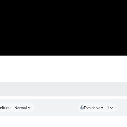
 MÍDIAS
eitura:
Tom de voz: