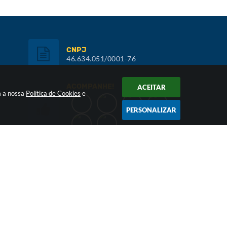
CNPJ
46.634.051/0001-76
ACOMPANHE!
ACEITAR
m a nossa
Política de Cookies
e
PERSONALIZAR
Inscreva-se:
NEWSLETTER