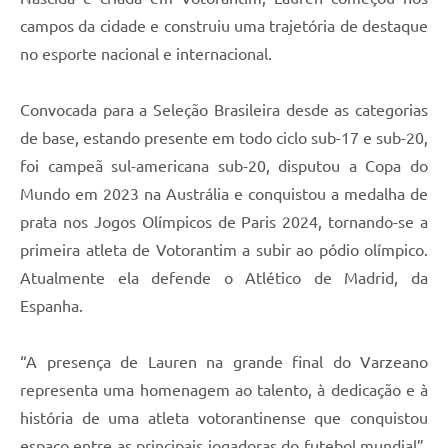
Legislação
campos da cidade e construiu uma trajetória de destaque
no esporte nacional e internacional.
IPTU Selo Verde
Notícias
Convocada para a Seleção Brasileira desde as categorias
de base, estando presente em todo ciclo sub-17 e sub-20,
Contato
foi campeã sul-americana sub-20, disputou a Copa do
Mundo em 2023 na Austrália e conquistou a medalha de
prata nos Jogos Olímpicos de Paris 2024, tornando-se a
primeira atleta de Votorantim a subir ao pódio olímpico.
Atualmente ela defende o Atlético de Madrid, da
Espanha.
“A presença de Lauren na grande final do Varzeano
representa uma homenagem ao talento, à dedicação e à
história de uma atleta votorantinense que conquistou
espaço entre as principais jogadoras do futebol mundial”,