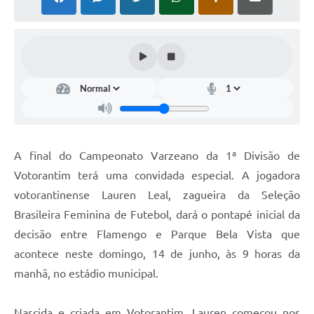
COVID - 19
Ouvidoria
Diário Oficial
Jornal (Edições anteriores)
Uso de Internet e Recursos de Informática
Plano Municipal de Saneamento Básico
A final do Campeonato Varzeano da 1ª Divisão de
Arquivos para Download
Votorantim terá uma convidada especial. A jogadora
votorantinense Lauren Leal, zagueira da Seleção
Guarda Civil Municipal (GCM)
Brasileira Feminina de Futebol, dará o pontapé inicial da
Arborização urbana
decisão entre Flamengo e Parque Bela Vista que
Manual para arquivo de remessa – NFSe
acontece neste domingo, 14 de junho, às 9 horas da
manhã, no estádio municipal.
Lei de Acesso à Informação
Galeria de Vídeos
Nascida e criada em Votorantim, Lauren começou nos