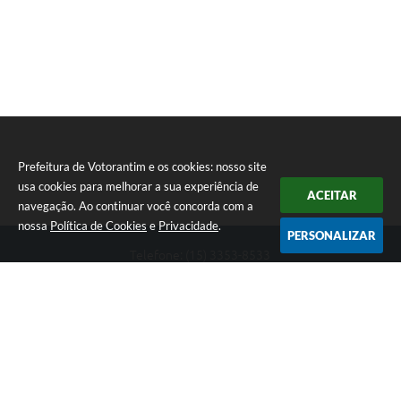
Prefeitura de Votorantim e os cookies: nosso site
usa cookies para melhorar a sua experiência de
ACEITAR
navegação. Ao continuar você concorda com a
nossa
Política de Cookies
e
Privacidade
.
PERSONALIZAR
Telefone: (15) 3353-8533
Endereço: Av. 31 de Março, nº 327 | CEP: 18110-900
De segunda a sexta, das 09h00 às 16h00
CNPJ: 46.634.051/0001-76
Prefeitura de Votorantim
Versão do Sistema:
3.5.3 - 19/06/2026
Portal atualizado em:
07/08/2026 17:05
Dados Abertos