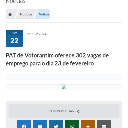
Notícias
Finanças
Notícias
Notícia
Carta de Serviços
Vagas PAT
FEV
22 FEV 2024
22
Transparência
Perguntas e Respostas Frequentes
PAT de Votorantim oferece 302 vagas de
emprego para o dia 23 de fevereiro
Selo Verde
Compra Direta
Empreendedor
Pesquisa Dificuldades no Licenciamento de Empresas
Incentivos Fiscais
COMPARTILHAR
Plano Municipal de Retomada das Aulas Presenciais