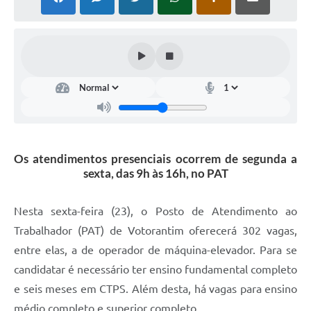
COVID - 19
Ouvidoria
Diário Oficial
Jornal (Edições anteriores)
Uso de Internet e Recursos de Informática
Plano Municipal de Saneamento Básico
Os atendimentos presenciais ocorrem de segunda a
Arquivos para Download
sexta, das 9h às 16h, no PAT
Guarda Civil Municipal (GCM)
Nesta sexta-feira (23), o Posto de Atendimento ao
Arborização urbana
Trabalhador (PAT) de Votorantim oferecerá 302 vagas,
Manual para arquivo de remessa – NFSe
entre elas, a de operador de máquina-elevador. Para se
candidatar é necessário ter ensino fundamental completo
Lei de Acesso à Informação
e seis meses em CTPS. Além desta, há vagas para ensino
Galeria de Vídeos
médio completo e superior completo.