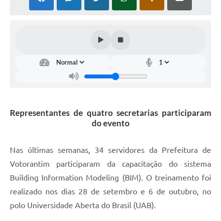
COVID - 19
Ouvidoria
Diário Oficial
Jornal (Edições anteriores)
Uso de Internet e Recursos de Informática
Plano Municipal de Saneamento Básico
Representantes de quatro secretarias participaram
Arquivos para Download
do evento
Guarda Civil Municipal (GCM)
Nas últimas semanas, 34 servidores da Prefeitura de
Arborização urbana
Votorantim participaram da capacitação do sistema
Manual para arquivo de remessa – NFSe
Building Information Modeling (BIM). O treinamento foi
realizado nos dias 28 de setembro e 6 de outubro, no
Lei de Acesso à Informação
polo Universidade Aberta do Brasil (UAB).
Galeria de Vídeos