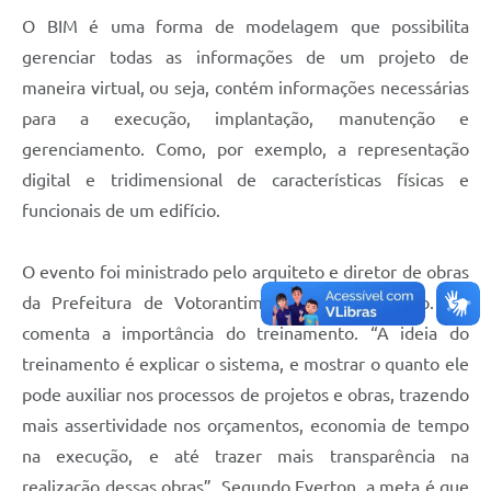
O BIM é uma forma de modelagem que possibilita
Legislação
gerenciar todas as informações de um projeto de
IPTU Selo Verde
maneira virtual, ou seja, contém informações necessárias
Notícias
para a execução, implantação, manutenção e
gerenciamento. Como, por exemplo, a representação
Contato
digital e tridimensional de características físicas e
funcionais de um edifício.
O evento foi ministrado pelo arquiteto e diretor de obras
da Prefeitura de Votorantim, Everton Amaranto. Ele
comenta a importância do treinamento. “A ideia do
treinamento é explicar o sistema, e mostrar o quanto ele
pode auxiliar nos processos de projetos e obras, trazendo
mais assertividade nos orçamentos, economia de tempo
na execução, e até trazer mais transparência na
realização dessas obras”. Segundo Everton, a meta é que