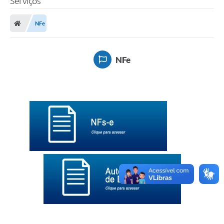
Serviços
Finanças
NFe
Carta de Serviços
Vagas PAT
NFe
Transparência
Perguntas e Respostas Frequentes
Selo Verde
Compra Direta
Empreendedor
Pesquisa Dificuldades no Licenciamento de Empresas
Incentivos Fiscais
Plano Municipal de Retomada das Aulas Presenciais