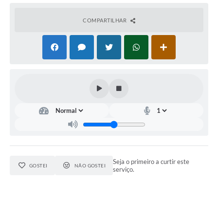
COVID - 19
COMPARTILHAR
Ouvidoria
Diário Oficial
Jornal (Edições anteriores)
Uso de Internet e Recursos de Informática
Plano Municipal de Saneamento Básico
Arquivos para Download
Guarda Civil Municipal (GCM)
Arborização urbana
Seja o primeiro a curtir este
GOSTEI
NÃO GOSTEI
serviço.
Manual para arquivo de remessa – NFSe
Lei de Acesso à Informação
Galeria de Vídeos