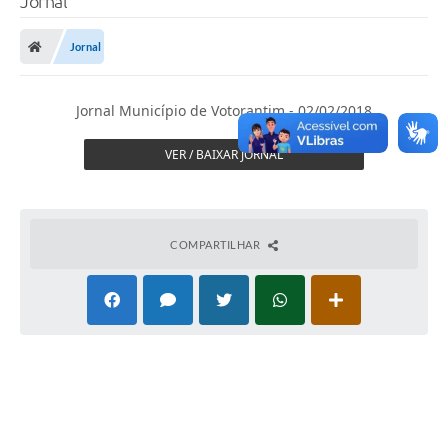
Jornal
Finanças
Jornal
Carta de Serviços
Vagas PAT
Jornal Município de Votorantim - 02/02/2018
Transparência
VER / BAIXAR JORNAL
Perguntas e Respostas Frequentes
Selo Verde
COMPARTILHAR
Compra Direta
Empreendedor
Pesquisa Dificuldades no Licenciamento de Empresas
Incentivos Fiscais
Plano Municipal de Retomada das Aulas Presenciais