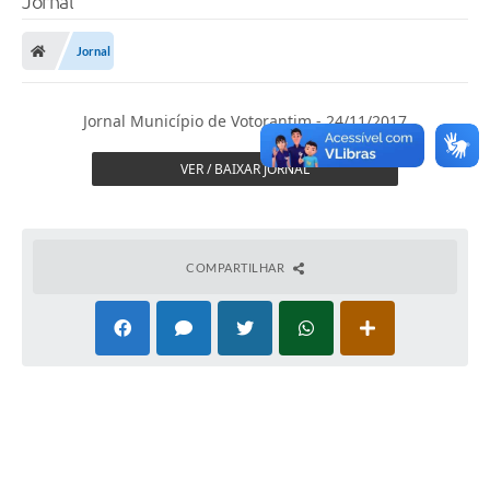
Jornal
Finanças
Jornal
Carta de Serviços
Vagas PAT
Jornal Município de Votorantim - 24/11/2017
Transparência
VER / BAIXAR JORNAL
Perguntas e Respostas Frequentes
Selo Verde
COMPARTILHAR
Compra Direta
Empreendedor
Pesquisa Dificuldades no Licenciamento de Empresas
Incentivos Fiscais
Plano Municipal de Retomada das Aulas Presenciais