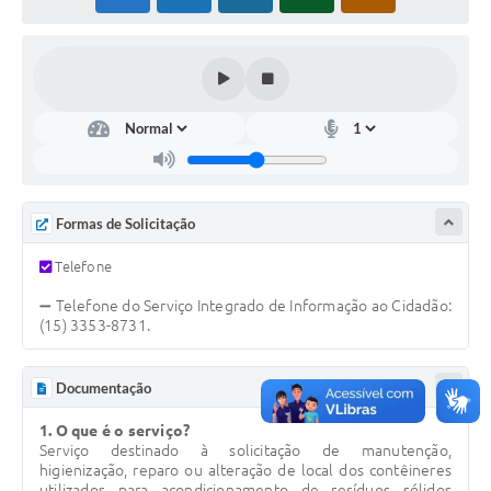
COVID - 19
Ouvidoria
Diário Oficial
Jornal (Edições anteriores)
Uso de Internet e Recursos de Informática
Plano Municipal de Saneamento Básico
Formas de Solicitação
Arquivos para Download
Telefone
Guarda Civil Municipal (GCM)
➖ Telefone do Serviço Integrado de Informação ao Cidadão:
(15) 3353-8731.
Arborização urbana
Documentação
Manual para arquivo de remessa – NFSe
1. O que é o serviço?
Lei de Acesso à Informação
Serviço destinado à solicitação de manutenção,
higienização, reparo ou alteração de local dos contêineres
Galeria de Vídeos
utilizados para acondicionamento de resíduos sólidos