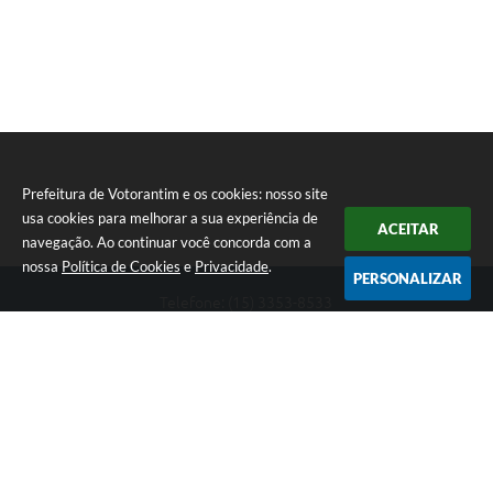
Prefeitura de Votorantim e os cookies: nosso site
usa cookies para melhorar a sua experiência de
ACEITAR
navegação. Ao continuar você concorda com a
nossa
Política de Cookies
e
Privacidade
.
PERSONALIZAR
Telefone: (15) 3353-8533
Endereço: Av. 31 de Março, nº 327 | CEP: 18110-900
De segunda a sexta, das 09h00 às 16h00
CNPJ: 46.634.051/0001-76
Prefeitura de Votorantim
Versão do Sistema:
3.5.3 - 19/06/2026
Portal atualizado em:
07/08/2026 17:05
Dados Abertos