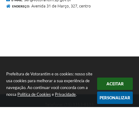
Avenida 31 de Março, 327, centro
ENDEREÇO:
Prefeitura de Votorantim e os cookies: nosso site
usa cookies para melhorar a sua experiência de
ACEITAR
navegação. Ao continuar você concorda com a
nossa
Política de Cookies
e
Privacidade
.
PERSONALIZAR
Telefone: (15) 3353-8533
Endereço: Av. 31 de Março, nº 327 | CEP: 18110-900
De segunda a sexta, das 09h00 às 16h00
CNPJ: 46.634.051/0001-76
Prefeitura de Votorantim