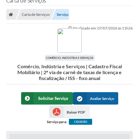
Carta de Serviços
Finanças
Carta de Serviços
Serviço
Carta de Serviços
Atualizado em: 07/07/2026 às 11h26
Vagas PAT
Transparência
Perguntas e Respostas Frequentes
COMÉRCIO, INDÚSTRIA E SERVIÇOS
Comércio, Indústria e Serviços | Cadastro Fiscal
Selo Verde
Mobiliário | 2ª via de carnê de taxas de licença e
fiscalização / ISS - fixo anual
Compra Direta
Empreendedor
Solicitar Serviço
Avaliar Serviço
Pesquisa Dificuldades no Licenciamento de Empresas
Baixar PDF
Incentivos Fiscais
Serviço para:
CIDADÃO
Plano Municipal de Retomada das Aulas Presenciais