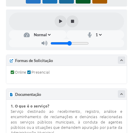
COVID - 19
Ouvidoria
Diário Oficial
Jornal (Edições anteriores)
Uso de Internet e Recursos de Informática
Plano Municipal de Saneamento Básico
Formas de Solicitação
Arquivos para Download
Online
Presencial
Guarda Civil Municipal (GCM)
Arborização urbana
Documentação
Manual para arquivo de remessa – NFSe
1. O que é o serviço?
Serviço destinado ao recebimento, registro, análise e
encaminhamento de reclamações e denúncias relacionadas
Lei de Acesso à Informação
aos serviços públicos municipais, à conduta de agentes
públicos ou a situações que demandem apuração por parte da
Galeria de Vídeos
Administração Municipal.