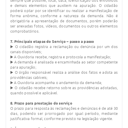
sempre que possível, local, data, identificação dos envolvidos
e demais elementos que auxiliem na apuração. O cidadão
poderá optar por se identificar ou realizar a manifestação de
forma anônima, conforme a natureza da demanda. Não é
obrigatória a apresentação de documentos, porém poderão
ser anexadas fotos, vídeos, documentos ou outros elementos
comprobatórios.
7. Principais etapas do Serviço – passo a passo
▶️ O cidadão registra a reclamação ou denúncia por um dos
canais disponíveis;
▶️ A Ouvidoria recebe, registra e protocola a manifestação;
▶️ A demanda é analisada e encaminhada ao setor competente
para apuração;
▶️ O órgão responsável realiza a análise dos fatos e adota as
providências cabíveis;
▶️ A Ouvidoria acompanha o andamento da demanda;
▶️ O cidadão recebe retorno sobre as providências adotadas,
quando possível e aplicável.
8. Prazo para prestação do serviço
O prazo para resposta às reclamações e denúncias é de até 30
dias, podendo ser prorrogado por igual período, mediante
justificativa formal, conforme previsto na legislação vigente.