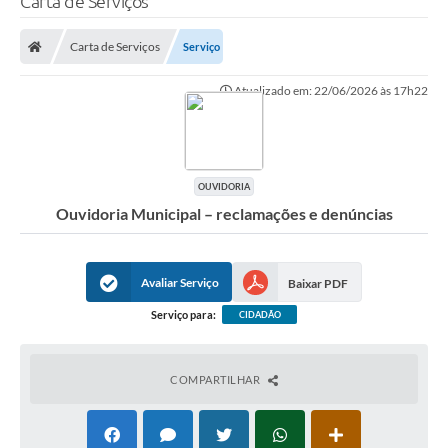
Carta de Serviços
Finanças
Carta de Serviços
Serviço
Carta de Serviços
Atualizado em: 22/06/2026 às 17h22
Vagas PAT
Transparência
Perguntas e Respostas Frequentes
OUVIDORIA
Ouvidoria Municipal – reclamações e denúncias
Selo Verde
Compra Direta
Avaliar Serviço
Baixar PDF
Empreendedor
Serviço para:
CIDADÃO
Pesquisa Dificuldades no Licenciamento de Empresas
Incentivos Fiscais
COMPARTILHAR
Plano Municipal de Retomada das Aulas Presenciais