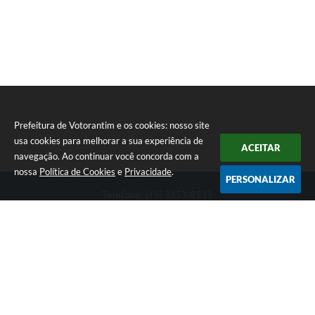
Prefeitura de Votorantim e os cookies: nosso site
usa cookies para melhorar a sua experiência de
ACEITAR
navegação. Ao continuar você concorda com a
nossa
Política de Cookies
e
Privacidade
.
PERSONALIZAR
Telefone: (15) 3353-8533
Endereço: Av. 31 de Março, nº 327 | CEP: 18110-900
De segunda a sexta, das 09h00 às 16h00
CNPJ: 46.634.051/0001-76
Prefeitura de Votorantim
Versão do Sistema:
3.5.3 - 19/06/2026
Portal atualizado em:
06/08/2026 17:10
Dados Abertos