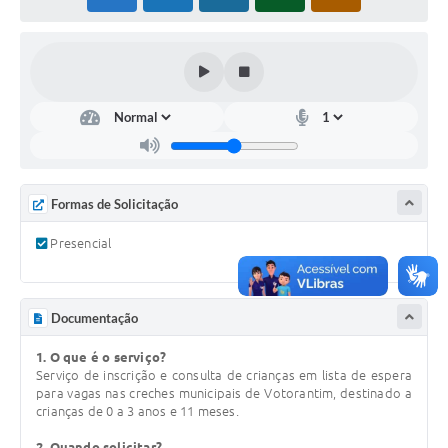
COVID - 19
Ouvidoria
Diário Oficial
Jornal (Edições anteriores)
Uso de Internet e Recursos de Informática
Plano Municipal de Saneamento Básico
Formas de Solicitação
Arquivos para Download
Presencial
Guarda Civil Municipal (GCM)
Arborização urbana
Documentação
Manual para arquivo de remessa – NFSe
1. O que é o serviço?
Serviço de inscrição e consulta de crianças em lista de espera
para vagas nas creches municipais de Votorantim, destinado a
Lei de Acesso à Informação
crianças de 0 a 3 anos e 11 meses.
Galeria de Vídeos
2. Quando solicitar?