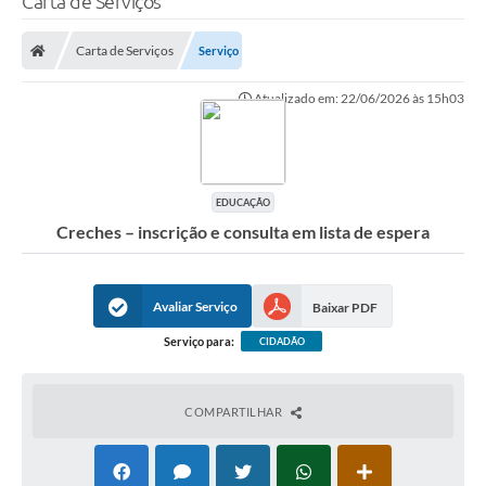
Carta de Serviços
Finanças
Carta de Serviços
Serviço
Carta de Serviços
Atualizado em: 22/06/2026 às 15h03
Vagas PAT
Transparência
Perguntas e Respostas Frequentes
EDUCAÇÃO
Creches – inscrição e consulta em lista de espera
Selo Verde
Compra Direta
Avaliar Serviço
Baixar PDF
Empreendedor
Serviço para:
CIDADÃO
Pesquisa Dificuldades no Licenciamento de Empresas
Incentivos Fiscais
COMPARTILHAR
Plano Municipal de Retomada das Aulas Presenciais