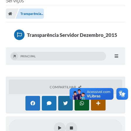
Serviços
Finanças
Transparência...
Carta de Serviços
Vagas PAT
Transparência Servidor Dezembro_2015
Transparência
Perguntas e Respostas Frequentes
PRINCIPAL
Selo Verde
Compra Direta
Empreendedor
COMPARTILHAR
Pesquisa Dificuldades no Licenciamento de Empresas
Incentivos Fiscais
Plano Municipal de Retomada das Aulas Presenciais