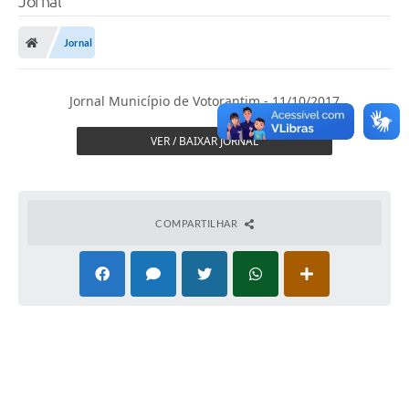
Jornal
Finanças
Jornal
Carta de Serviços
Vagas PAT
Jornal Município de Votorantim - 11/10/2017
Transparência
VER / BAIXAR JORNAL
Perguntas e Respostas Frequentes
Selo Verde
COMPARTILHAR
Compra Direta
Empreendedor
Pesquisa Dificuldades no Licenciamento de Empresas
Incentivos Fiscais
Plano Municipal de Retomada das Aulas Presenciais