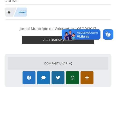
Jornal
Finanças
Jornal
Carta de Serviços
Vagas PAT
Jornal Município de Votorantim - 06/10/2017
Transparência
VER / BAIXAR JORNAL
Perguntas e Respostas Frequentes
Selo Verde
COMPARTILHAR
Compra Direta
Empreendedor
Pesquisa Dificuldades no Licenciamento de Empresas
Incentivos Fiscais
Plano Municipal de Retomada das Aulas Presenciais