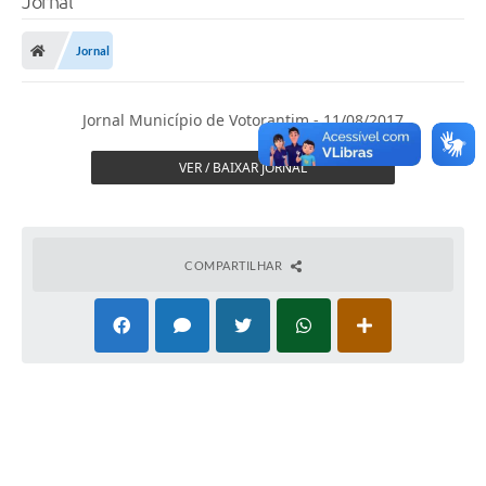
Jornal
Finanças
Jornal
Carta de Serviços
Vagas PAT
Jornal Município de Votorantim - 11/08/2017
Transparência
VER / BAIXAR JORNAL
Perguntas e Respostas Frequentes
Selo Verde
COMPARTILHAR
Compra Direta
Empreendedor
Pesquisa Dificuldades no Licenciamento de Empresas
Incentivos Fiscais
Plano Municipal de Retomada das Aulas Presenciais