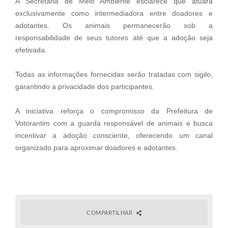
A Secretaria de Meio Ambiente esclarece que atuará
Legislação
exclusivamente como intermediadora entre doadores e
adotantes. Os animais permanecerão sob a
IPTU Selo Verde
responsabilidade de seus tutores até que a adoção seja
efetivada.
Notícias
Contato
Todas as informações fornecidas serão tratadas com sigilo,
garantindo a privacidade dos participantes.
A iniciativa reforça o compromisso da Prefeitura de
Votorantim com a guarda responsável de animais e busca
incentivar a adoção consciente, oferecendo um canal
organizado para aproximar doadores e adotantes.
COMPARTILHAR