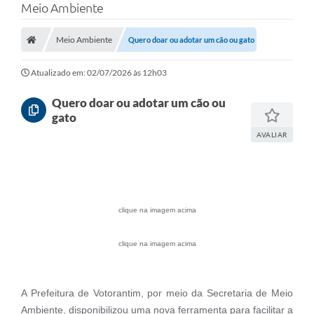
Meio Ambiente
Finanças
Meio Ambiente
Quero doar ou adotar um cão ou gato
Carta de Serviços
Vagas PAT
Atualizado em: 02/07/2026 às 12h03
Transparência
Quero doar ou adotar um cão ou
gato
Perguntas e Respostas Frequentes
AVALIAR
Selo Verde
Compra Direta
Empreendedor
clique na imagem acima
Pesquisa Dificuldades no Licenciamento de Empresas
clique na imagem acima
Incentivos Fiscais
Plano Municipal de Retomada das Aulas Presenciais
A Prefeitura de Votorantim, por meio da Secretaria de Meio
Ambiente, disponibilizou uma nova ferramenta para facilitar a