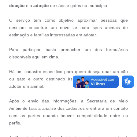
COVID - 19
doação
e a
adoção
de cães e gatos no município.
Ouvidoria
O serviço tem como objetivo aproximar pessoas que
Diário Oficial
desejam encontrar um novo lar para seus animais de
estimação e famílias interessadas em adotar.
Jornal (Edições anteriores)
Uso de Internet e Recursos de Informática
Para participar, basta preencher um dos formulários
disponíveis aqui em cima.
Plano Municipal de Saneamento Básico
Há um cadastro específico para quem deseja doar um cão
Arquivos para Download
ou gato e outro destinado às pessoas interessadas em
Guarda Civil Municipal (GCM)
adotar um animal.
Arborização urbana
Após o envio das informações, a Secretaria de Meio
Ambiente fará a análise dos cadastros e entrará em contato
Manual para arquivo de remessa – NFSe
com as partes quando houver compatibilidade entre os
Lei de Acesso à Informação
perfis.
Galeria de Vídeos