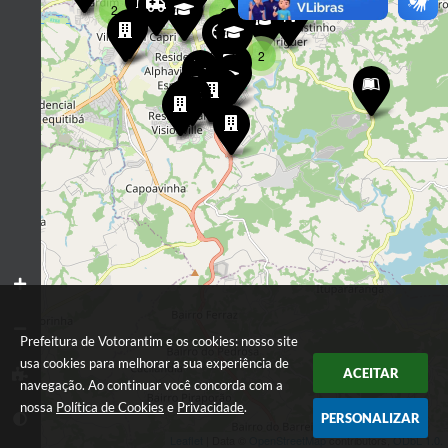
3
3
2
3
2
2
2
Prefeitura de Votorantim e os cookies: nosso site
usa cookies para melhorar a sua experiência de
ACEITAR
navegação. Ao continuar você concorda com a
nossa
Política de Cookies
e
Privacidade
.
PERSONALIZAR
Leaflet
| Data ©
OpenStreetMap
contributors,
ODbL 1.0.