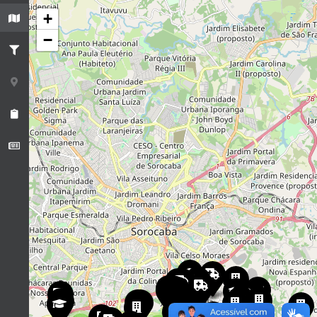
+
−
3
3