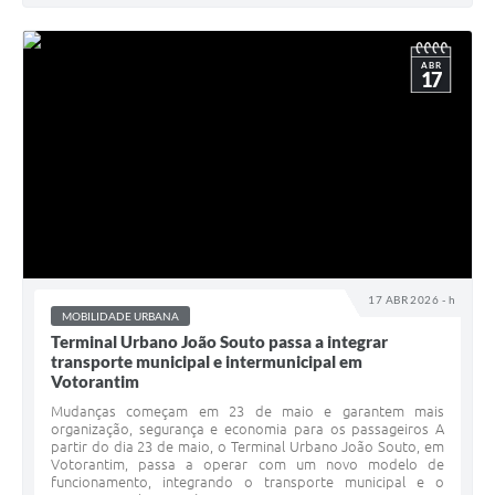
ABR
17
17 ABR 2026 - h
MOBILIDADE URBANA
Terminal Urbano João Souto passa a integrar
transporte municipal e intermunicipal em
Votorantim
Mudanças começam em 23 de maio e garantem mais
organização, segurança e economia para os passageiros A
partir do dia 23 de maio, o Terminal Urbano João Souto, em
Votorantim, passa a operar com um novo modelo de
funcionamento, integrando o transporte municipal e o