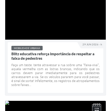
29 JUN 2026 - h
MOBILIDADE URBANA
Blitz educativa reforça importância de respeitar a
faixa de pedestres
Faça um teste: tente atravessar a rua sobre uma “faixa-viva”,
aquela vermelha com as listras brancas, indicando que os
carros devem parar imediatamente para os pedestres
atravessarem a via. Se os veículos pararem para você passar,
é sinal de sorte! Infelizmente, os registros de atropelamentos
sobre faixas...
JUN