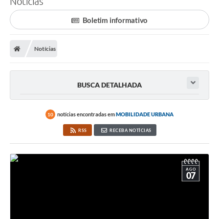
Notícias
Finanças
Boletim informativo
Carta de Serviços
Notícias
Vagas PAT
Transparência
BUSCA DETALHADA
Perguntas e Respostas Frequentes
Selo Verde
notícias encontradas em
MOBILIDADE URBANA
10
Compra Direta
RSS
RECEBA NOTÍCIAS
Empreendedor
Pesquisa Dificuldades no Licenciamento de Empresas
AGO
07
Incentivos Fiscais
Plano Municipal de Retomada das Aulas Presenciais