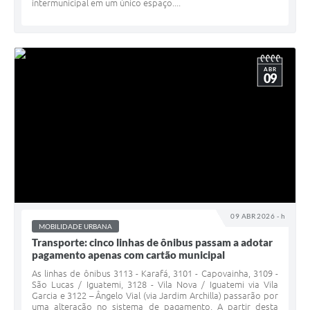
intermunicipal em um único espaço....
ABR
09
09 ABR 2026 - h
MOBILIDADE URBANA
Transporte: cinco linhas de ônibus passam a adotar
pagamento apenas com cartão municipal
As linhas de ônibus 3113 - Karafá, 3101 - Capovainha, 3109 -
São Lucas / Iguatemi, 3128 - Vila Nova / Iguatemi via Vila
Garcia e 3122 – Ângelo Vial (via Jardim Archilla) passarão por
uma alteração no sistema de pagamento. A partir desta