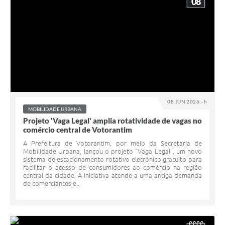
08
08 JUN 2026 - h
MOBILIDADE URBANA
Projeto 'Vaga Legal' amplia rotatividade de vagas no
comércio central de Votorantim
A Prefeitura de Votorantim, por meio da Secretaria de
Mobilidade Urbana, lançou o projeto “Vaga Legal”, um novo
sistema de estacionamento rotativo eletrônico gratuito para
facilitar o acesso de consumidores ao comércio na região
central da cidade. A iniciativa atende a uma antiga demanda
de comerciantes e...