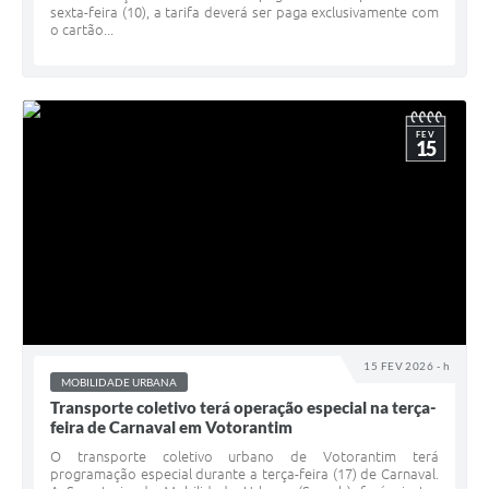
sexta-feira (10), a tarifa deverá ser paga exclusivamente com
o cartão...
FEV
15
15 FEV 2026 - h
MOBILIDADE URBANA
Transporte coletivo terá operação especial na terça-
feira de Carnaval em Votorantim
O transporte coletivo urbano de Votorantim terá
programação especial durante a terça-feira (17) de Carnaval.