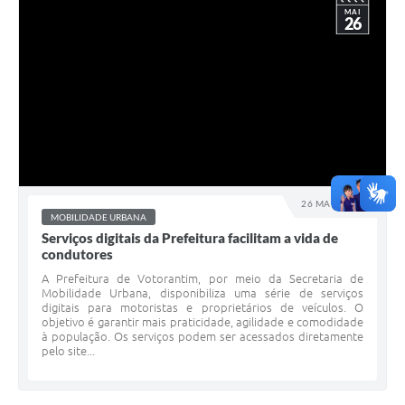
MAI
26
26 MAI 2026 - h
MOBILIDADE URBANA
Serviços digitais da Prefeitura facilitam a vida de
condutores
A Prefeitura de Votorantim, por meio da Secretaria de
Mobilidade Urbana, disponibiliza uma série de serviços
digitais para motoristas e proprietários de veículos. O
objetivo é garantir mais praticidade, agilidade e comodidade
à população. Os serviços podem ser acessados diretamente
pelo site...