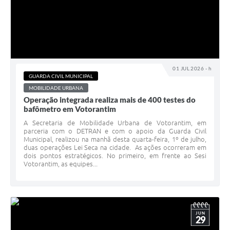
Legislação
IPTU Selo Verde
Notícias
01 JUL 2026 - h
Contato
GUARDA CIVIL MUNICIPAL
MOBILIDADE URBANA
Operação integrada realiza mais de 400 testes do
bafômetro em Votorantim
A Secretaria de Mobilidade Urbana de Votorantim, em
parceria com o DETRAN e com o apoio da Guarda Civil
Municipal, realizou na manhã desta quarta-feira, 1º de julho,
duas operações Lei Seca na cidade. As ações ocorreram em
dois pontos estratégicos. No primeiro, em frente ao Sesi
Votorantim, as equipes...
JUN
29