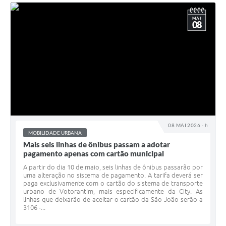
MAI
08
08 MAI 2026 - h
MOBILIDADE URBANA
Mais seis linhas de ônibus passam a adotar
pagamento apenas com cartão municipal
A partir do dia 10 de maio, seis linhas de ônibus passarão por
uma alteração no sistema de pagamento. A tarifa deverá ser
paga exclusivamente com o cartão do sistema de transporte
urbano de Votorantim, mais especificamente da City. As
linhas que deixarão de aceitar o cartão da São João serão a
3106 -...