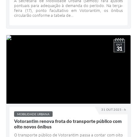
A Secretaria de Mobilidade Urbana (Semob) fará ajustes
pontuais para adequação à demanda do período. Na terça-
feira (17), ponto facultativo em Votorantim, os ônibus
circularão conforme a tabela de...
OUT
31
31 OUT 2025 - h
MOBILIDADE URBANA
Votorantim renova frota do transporte público com
oito novos ônibus
O transporte público de Votorantim passa a contar com oito