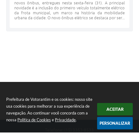
novos ônibus, entregues nesta sexta-feira (31). A principal
novidade é a inclusão do primeiro veículo totalmente elétrico
da frota municipal, um marco na história da mobilidade
urbana da cidade. O novo ônibus elétrico se destaca por ser...
Prefeitura de Votorantim e os cookies: nosso site
usa cookies para melhorar a sua experiência de
ACEITAR
navegação. Ao continuar você concorda com a
nossa
Política de Cookies
e
Privacidade
.
PERSONALIZAR
Telefone: (15) 3353-8533
Endereço: Av. 31 de Março, nº 327 | CEP: 18110-900