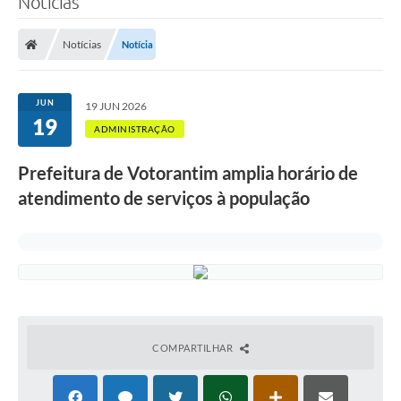
Notícias
Finanças
Notícias
Notícia
Carta de Serviços
Vagas PAT
JUN
19 JUN 2026
19
Transparência
ADMINISTRAÇÃO
Perguntas e Respostas Frequentes
Prefeitura de Votorantim amplia horário de
atendimento de serviços à população
Selo Verde
Compra Direta
Empreendedor
Pesquisa Dificuldades no Licenciamento de Empresas
Incentivos Fiscais
COMPARTILHAR
Plano Municipal de Retomada das Aulas Presenciais