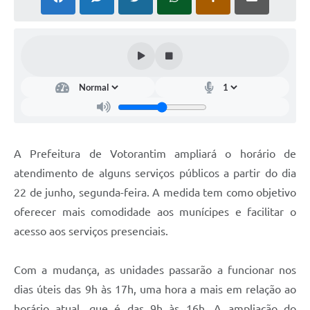
COVID - 19
Ouvidoria
Diário Oficial
Jornal (Edições anteriores)
Uso de Internet e Recursos de Informática
Plano Municipal de Saneamento Básico
A Prefeitura de Votorantim ampliará o horário de
Arquivos para Download
atendimento de alguns serviços públicos a partir do dia
22 de junho, segunda-feira. A medida tem como objetivo
Guarda Civil Municipal (GCM)
oferecer mais comodidade aos munícipes e facilitar o
Arborização urbana
acesso aos serviços presenciais.
Manual para arquivo de remessa – NFSe
Com a mudança, as unidades passarão a funcionar nos
Lei de Acesso à Informação
dias úteis das 9h às 17h, uma hora a mais em relação ao
Galeria de Vídeos
horário atual, que é das 9h às 16h. A ampliação do