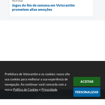
Há 6 dias
Jogos do fim de semana em Votorantim
prometem altas emoções
Prefeitura de Votorantim e os cookies: nosso site
usa cookies para melhorar a sua experiência de
ACEITAR
navegação. Ao continuar você concorda com a
nossa
Política de Cookies
e
Privacidade
.
PERSONALIZAR
Telefone: (15) 3353-8533
Endereço: Av. 31 de Março, nº 327 | CEP: 18110-900
De segunda a sexta, das 09h00 às 16h00