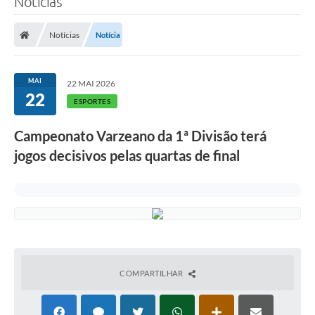
Notícias
Finanças
Notícias
Notícia
Carta de Serviços
Vagas PAT
MAI
22 MAI 2026
22
Transparência
ESPORTES
Perguntas e Respostas Frequentes
Campeonato Varzeano da 1ª Divisão terá
jogos decisivos pelas quartas de final
Selo Verde
Compra Direta
Empreendedor
Pesquisa Dificuldades no Licenciamento de Empresas
Incentivos Fiscais
COMPARTILHAR
Plano Municipal de Retomada das Aulas Presenciais