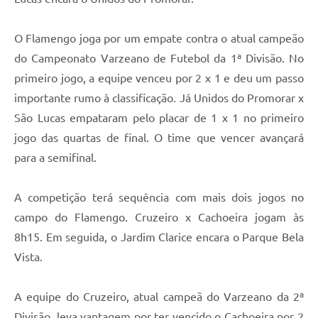
Legislação
O Flamengo joga por um empate contra o atual campeão
IPTU Selo Verde
do Campeonato Varzeano de Futebol da 1ª Divisão. No
Notícias
primeiro jogo, a equipe venceu por 2 x 1 e deu um passo
importante rumo à classificação. Já Unidos do Promorar x
Contato
São Lucas empataram pelo placar de 1 x 1 no primeiro
jogo das quartas de final. O time que vencer avançará
para a semifinal.
A competição terá sequência com mais dois jogos no
campo do Flamengo. Cruzeiro x Cachoeira jogam às
8h15. Em seguida, o Jardim Clarice encara o Parque Bela
Vista.
A equipe do Cruzeiro, atual campeã do Varzeano da 2ª
Divisão, leva vantagem por ter vencido o Cachoeira por 2