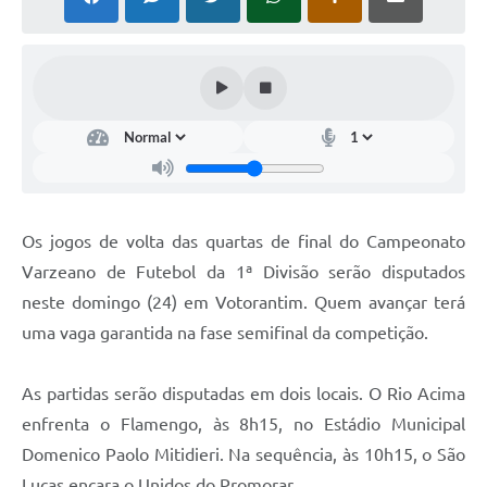
COVID - 19
Ouvidoria
Diário Oficial
Jornal (Edições anteriores)
Uso de Internet e Recursos de Informática
Plano Municipal de Saneamento Básico
Os jogos de volta das quartas de final do Campeonato
Arquivos para Download
Varzeano de Futebol da 1ª Divisão serão disputados
neste domingo (24) em Votorantim. Quem avançar terá
Guarda Civil Municipal (GCM)
uma vaga garantida na fase semifinal da competição.
Arborização urbana
Manual para arquivo de remessa – NFSe
As partidas serão disputadas em dois locais. O Rio Acima
enfrenta o Flamengo, às 8h15, no Estádio Municipal
Lei de Acesso à Informação
Domenico Paolo Mitidieri. Na sequência, às 10h15, o São
Galeria de Vídeos
Lucas encara o Unidos do Promorar.