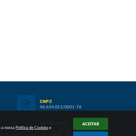
CNPJ
46.634.051/0001-76
ACOMPANHE!
ACEITAR
m a nossa
Política de Cookies
e