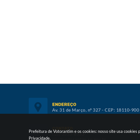
ENDEREÇO
Av. 31 de Março, nº 327 - CEP: 18110-900
CONTATO
Prefeitura de Votorantim e os cookies: nosso site usa cookie
(15) 3353-8533
Privacidade
.
siic@votorantim.sp.gov.br