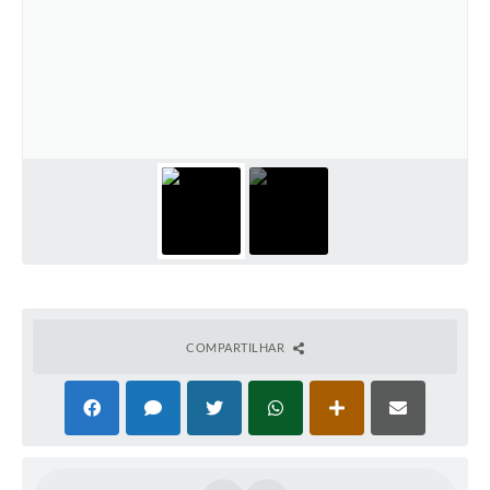
COVID - 19
Ouvidoria
Diário Oficial
Jornal (Edições anteriores)
Uso de Internet e Recursos de Informática
Plano Municipal de Saneamento Básico
Arquivos para Download
Guarda Civil Municipal (GCM)
Arborização urbana
COMPARTILHAR
Manual para arquivo de remessa – NFSe
Lei de Acesso à Informação
Galeria de Vídeos