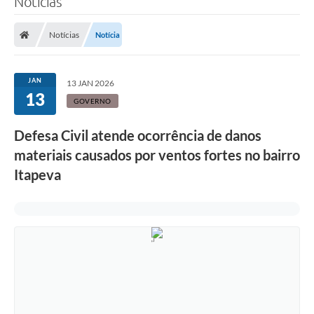
Notícias
Finanças
Notícias
Notícia
Carta de Serviços
Vagas PAT
JAN
13 JAN 2026
13
Transparência
GOVERNO
Perguntas e Respostas Frequentes
Defesa Civil atende ocorrência de danos
materiais causados por ventos fortes no bairro
Selo Verde
Itapeva
Compra Direta
Empreendedor
Pesquisa Dificuldades no Licenciamento de Empresas
Incentivos Fiscais
Plano Municipal de Retomada das Aulas Presenciais