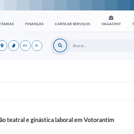
ETARIAS
FINANÇAS
CARTA DE SERVIÇOS
VAGAS PAT
A+
A-
ão teatral e ginástica laboral em Votorantim