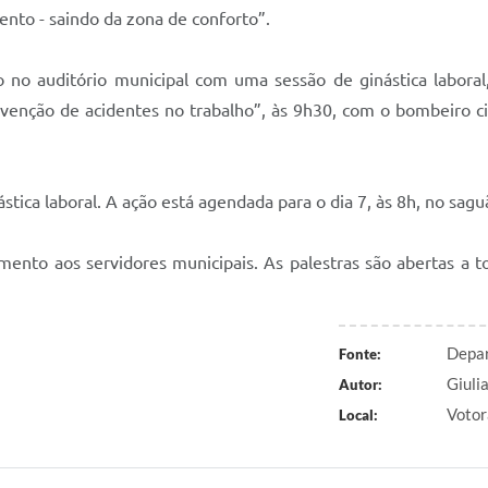
nto - saindo da zona de conforto”.
 no auditório municipal com uma sessão de ginástica laboral
evenção de acidentes no trabalho”, às 9h30, com o bombeiro c
tica laboral. A ação está agendada para o dia 7, às 8h, no sag
mento aos servidores municipais. As palestras são abertas a t
Depar
Fonte:
Giuli
Autor:
Votor
Local: