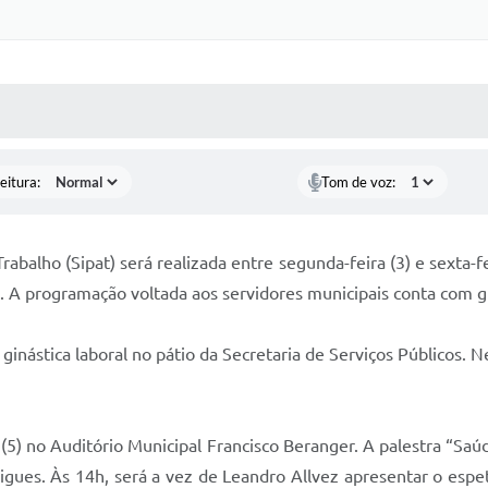
 MÍDIAS
RECEBA NOTÍCIAS
eitura:
Tom de voz:
balho (Sipat) será realizada entre segunda-feira (3) e sexta-fe
 A programação voltada aos servidores municipais conta com giná
inástica laboral no pátio da Secretaria de Serviços Públicos. Ne
 (5) no Auditório Municipal Francisco Beranger. A palestra “S
igues. Às 14h, será a vez de Leandro Allvez apresentar o espe