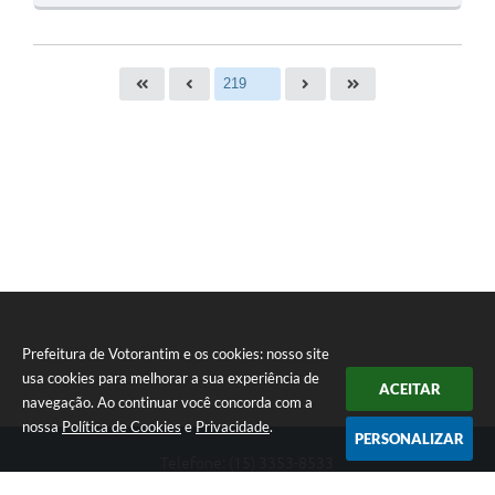
O
S
T
E
I
Prefeitura de Votorantim e os cookies: nosso site
usa cookies para melhorar a sua experiência de
ACEITAR
navegação. Ao continuar você concorda com a
nossa
Política de Cookies
e
Privacidade
.
PERSONALIZAR
Telefone: (15) 3353-8533
Endereço: Av. 31 de Março, nº 327 | CEP: 18110-900