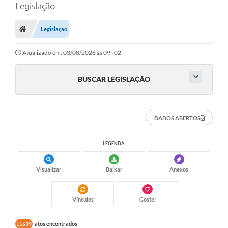
Legislação
Finanças
Legislação
Carta de Serviços
Vagas PAT
Atualizado em: 03/08/2026 às 09h02
Transparência
BUSCAR LEGISLAÇÃO
Perguntas e Respostas Frequentes
Selo Verde
DADOS ABERTOS
Compra Direta
LEGENDA:
Empreendedor
Visualizar
Baixar
Anexos
Pesquisa Dificuldades no Licenciamento de Empresas
Incentivos Fiscais
Vínculos
Gostei
Plano Municipal de Retomada das Aulas Presenciais
atos encontrados
11639