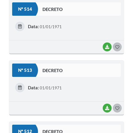
S
Legislação
Nº 514
DECRETO
T
IPTU Selo Verde
E
Data:
01/01/1971
Notícias
I
Contato
BAIXAR
G
O
S
Nº 513
DECRETO
T
E
Data:
01/01/1971
I
BAIXAR
G
O
S
Nº 512
DECRETO