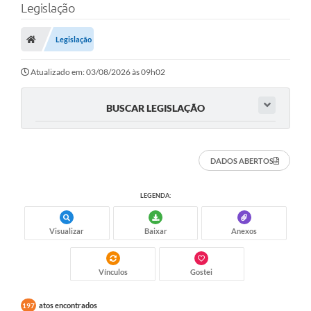
Legislação
Finanças
Legislação
Carta de Serviços
Vagas PAT
Atualizado em: 03/08/2026 às 09h02
Transparência
BUSCAR LEGISLAÇÃO
Perguntas e Respostas Frequentes
Selo Verde
DADOS ABERTOS
Compra Direta
LEGENDA:
Empreendedor
Visualizar
Baixar
Anexos
Pesquisa Dificuldades no Licenciamento de Empresas
Incentivos Fiscais
Vínculos
Gostei
Plano Municipal de Retomada das Aulas Presenciais
atos encontrados
197