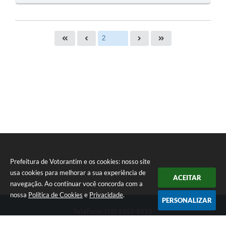
O
S
T
E
I
Prefeitura de Votorantim e os cookies: nosso site
usa cookies para melhorar a sua experiência de
ACEITAR
navegação. Ao continuar você concorda com a
nossa
Política de Cookies
e
Privacidade
.
PERSONALIZAR
Telefone: (15) 3353-8533
Endereço: Av. 31 de Março, nº 327 | CEP: 18110-900