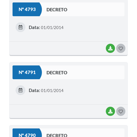
S
Legislação
Nº 4793
DECRETO
T
IPTU Selo Verde
E
Data:
01/01/2014
Notícias
I
Contato
BAIXAR
G
O
S
Nº 4791
DECRETO
T
E
Data:
01/01/2014
I
BAIXAR
G
O
S
Nº 4790
DECRETO