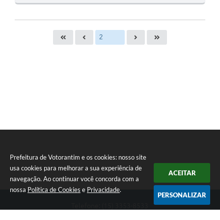
O
S
T
E
I
Prefeitura de Votorantim e os cookies: nosso site
usa cookies para melhorar a sua experiência de
ACEITAR
navegação. Ao continuar você concorda com a
nossa
Política de Cookies
e
Privacidade
.
PERSONALIZAR
Telefone: (15) 3353-8533
Endereço: Av. 31 de Março, nº 327 | CEP: 18110-900