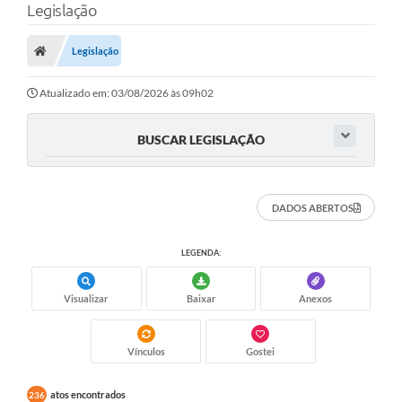
Legislação
Finanças
Legislação
Carta de Serviços
Vagas PAT
Atualizado em: 03/08/2026 às 09h02
Transparência
BUSCAR LEGISLAÇÃO
Perguntas e Respostas Frequentes
Selo Verde
DADOS ABERTOS
Compra Direta
LEGENDA:
Empreendedor
Visualizar
Baixar
Anexos
Pesquisa Dificuldades no Licenciamento de Empresas
Incentivos Fiscais
Vínculos
Gostei
Plano Municipal de Retomada das Aulas Presenciais
atos encontrados
236