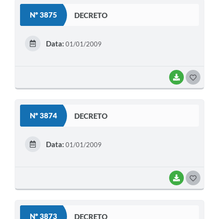
S
Legislação
Nº 3875
DECRETO
T
IPTU Selo Verde
E
Data:
01/01/2009
Notícias
I
Contato
BAIXAR
G
O
S
Nº 3874
DECRETO
T
E
Data:
01/01/2009
I
BAIXAR
G
O
S
Nº 3873
DECRETO