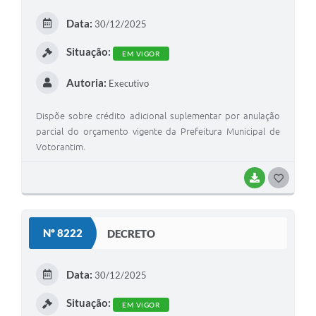
E
Legislação
Data:
30/12/2025
I
IPTU Selo Verde
Situação:
EM VIGOR
Notícias
Autoria:
Executivo
Contato
Dispõe sobre crédito adicional suplementar por anulação
parcial do orçamento vigente da Prefeitura Municipal de
Votorantim.
BAIXAR
G
O
S
Nº 8222
DECRETO
T
E
Data:
30/12/2025
I
Situação:
EM VIGOR