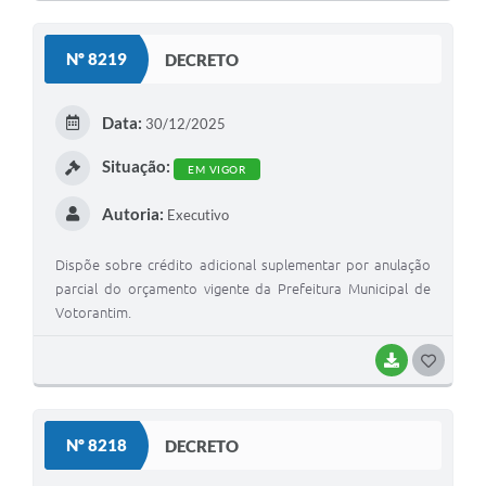
O
S
Nº 8219
DECRETO
T
E
Data:
30/12/2025
I
Situação:
EM VIGOR
Autoria:
Executivo
Dispõe sobre crédito adicional suplementar por anulação
parcial do orçamento vigente da Prefeitura Municipal de
Votorantim.
BAIXAR
G
O
S
Nº 8218
DECRETO
T