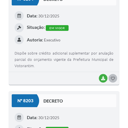
T
E
Data:
30/12/2025
I
Situação:
EM VIGOR
Autoria:
Executivo
Dispõe sobre crédito adicional suplementar por anulação
parcial do orçamento vigente da Prefeitura Municipal de
Votorantim.
BAIXAR
G
O
S
Nº 8203
DECRETO
T
E
Data:
30/12/2025
I