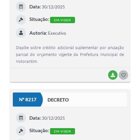
E
Data:
30/12/2025
I
Situação:
EM VIGOR
Autoria:
Executivo
Dispõe sobre crédito adicional suplementar por anulação
parcial do orçamento vigente da Prefeitura Municipal de
Votorantim.
BAIXAR
G
O
S
Nº 8217
DECRETO
T
E
Data:
30/12/2025
I
Situação:
EM VIGOR