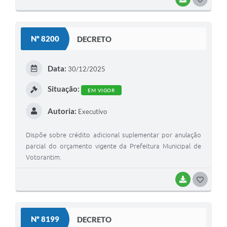
O
S
Nº 8200
DECRETO
T
E
Data:
30/12/2025
I
Situação:
EM VIGOR
Autoria:
Executivo
Dispõe sobre crédito adicional suplementar por anulação
parcial do orçamento vigente da Prefeitura Municipal de
Votorantim.
BAIXAR
G
O
S
Nº 8199
DECRETO
T