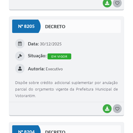
BAIXAR
G
O
S
Nº 8205
DECRETO
T
E
Data:
30/12/2025
I
Situação:
EM VIGOR
Autoria:
Executivo
Dispõe sobre crédito adicional suplementar por anulação
parcial do orçamento vigente da Prefeitura Municipal de
Votorantim.
BAIXAR
G
O
S
Nº 8204
DECRETO