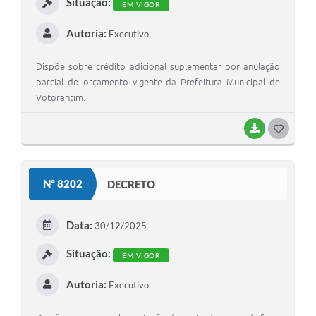
Situação:
EM VIGOR
Autoria:
Executivo
Dispõe sobre crédito adicional suplementar por anulação
parcial do orçamento vigente da Prefeitura Municipal de
Votorantim.
BAIXAR
G
O
S
Nº 8202
DECRETO
T
E
Data:
30/12/2025
I
Situação:
EM VIGOR
Autoria:
Executivo