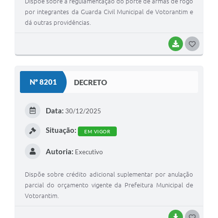
Dispõe sobre a regulamentação do porte de armas de fogo
por integrantes da Guarda Civil Municipal de Votorantim e
dá outras providências.
BAIXAR
G
O
S
Nº 8201
DECRETO
T
E
Data:
30/12/2025
I
Situação:
EM VIGOR
Autoria:
Executivo
Dispõe sobre crédito adicional suplementar por anulação
parcial do orçamento vigente da Prefeitura Municipal de
Votorantim.
BAIXAR
G