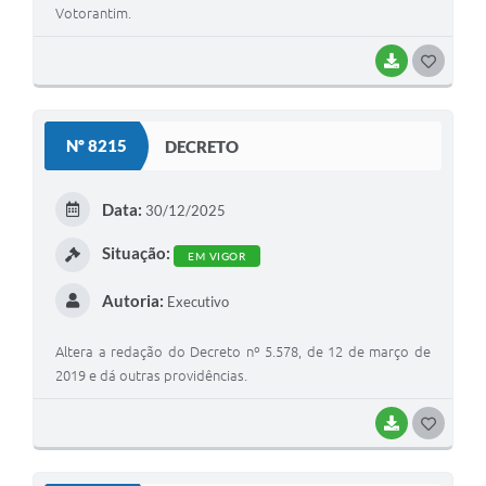
Votorantim.
BAIXAR
G
O
S
Nº 8215
DECRETO
T
E
Data:
30/12/2025
I
Situação:
EM VIGOR
Autoria:
Executivo
Altera a redação do Decreto nº 5.578, de 12 de março de
2019 e dá outras providências.
BAIXAR
G
O