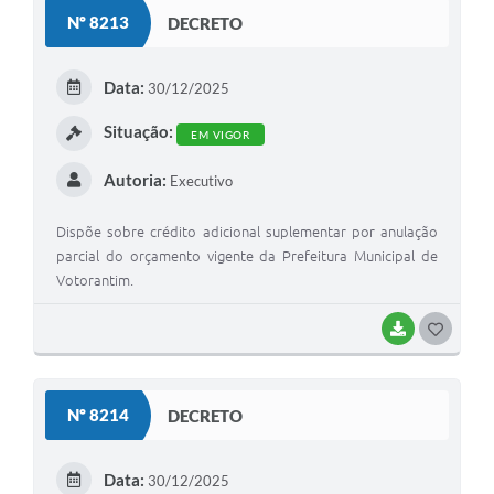
S
Nº 8213
DECRETO
T
E
Data:
30/12/2025
I
Situação:
EM VIGOR
Autoria:
Executivo
Dispõe sobre crédito adicional suplementar por anulação
parcial do orçamento vigente da Prefeitura Municipal de
Votorantim.
BAIXAR
G
O
S
Nº 8214
DECRETO
T
E
Data:
30/12/2025