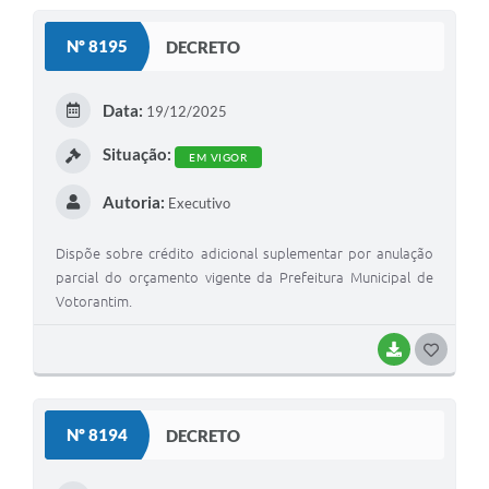
S
Nº 8195
DECRETO
T
E
Data:
19/12/2025
I
Situação:
EM VIGOR
Autoria:
Executivo
Dispõe sobre crédito adicional suplementar por anulação
parcial do orçamento vigente da Prefeitura Municipal de
Votorantim.
BAIXAR
G
O
S
Nº 8194
DECRETO
T
E