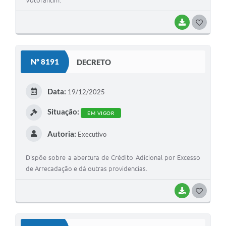
Votorantim.
BAIXAR
G
O
S
Nº 8191
DECRETO
T
E
Data:
19/12/2025
I
Situação:
EM VIGOR
Autoria:
Executivo
Dispõe sobre a abertura de Crédito Adicional por Excesso
de Arrecadação e dá outras providencias.
BAIXAR
G
O
S