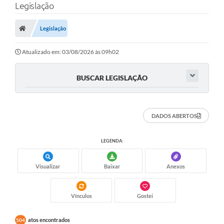
Legislação
Finanças
Legislação
Carta de Serviços
Vagas PAT
Atualizado em: 03/08/2026 às 09h02
Transparência
BUSCAR LEGISLAÇÃO
Perguntas e Respostas Frequentes
Selo Verde
DADOS ABERTOS
Compra Direta
LEGENDA:
Empreendedor
Visualizar
Baixar
Anexos
Pesquisa Dificuldades no Licenciamento de Empresas
Incentivos Fiscais
Vínculos
Gostei
Plano Municipal de Retomada das Aulas Presenciais
atos encontrados
504