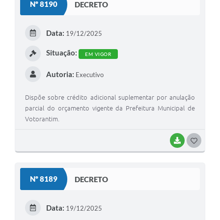
Nº 8190
DECRETO
T
E
Data:
19/12/2025
I
Situação:
EM VIGOR
Autoria:
Executivo
Dispõe sobre crédito adicional suplementar por anulação
parcial do orçamento vigente da Prefeitura Municipal de
Votorantim.
BAIXAR
G
O
S
Nº 8189
DECRETO
T
E
Data:
19/12/2025
I