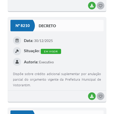
BAIXAR
G
O
S
Nº 8210
DECRETO
T
E
Data:
30/12/2025
I
Situação:
EM VIGOR
Autoria:
Executivo
Dispõe sobre crédito adicional suplementar por anulação
parcial do orçamento vigente da Prefeitura Municipal de
Votorantim.
BAIXAR
G
O
S