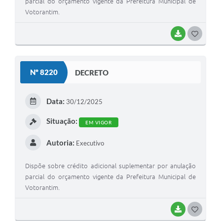
parcial do orçamento vigente da Prefeitura Municipal de
Votorantim.
BAIXAR
G
O
S
Nº 8220
DECRETO
T
E
Data:
30/12/2025
I
Situação:
EM VIGOR
Autoria:
Executivo
Dispõe sobre crédito adicional suplementar por anulação
parcial do orçamento vigente da Prefeitura Municipal de
Votorantim.
BAIXAR
G