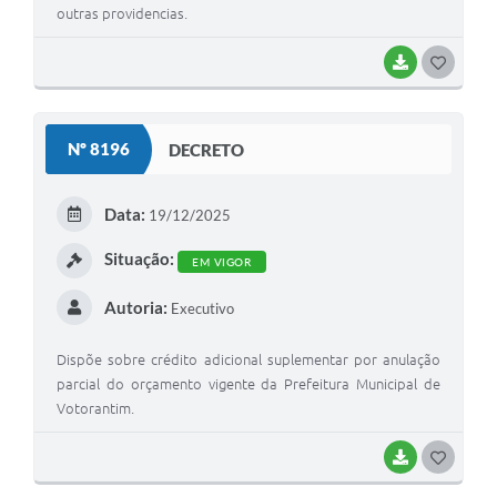
outras providencias.
BAIXAR
G
O
S
Nº 8196
DECRETO
T
E
Data:
19/12/2025
I
Situação:
EM VIGOR
Autoria:
Executivo
Dispõe sobre crédito adicional suplementar por anulação
parcial do orçamento vigente da Prefeitura Municipal de
Votorantim.
BAIXAR
G
O