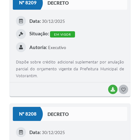
Nº 8209
DECRETO
T
E
Data:
30/12/2025
I
Situação:
EM VIGOR
Autoria:
Executivo
Dispõe sobre crédito adicional suplementar por anulação
parcial do orçamento vigente da Prefeitura Municipal de
Votorantim.
BAIXAR
G
O
S
Nº 8208
DECRETO
T
E
Data:
30/12/2025
I