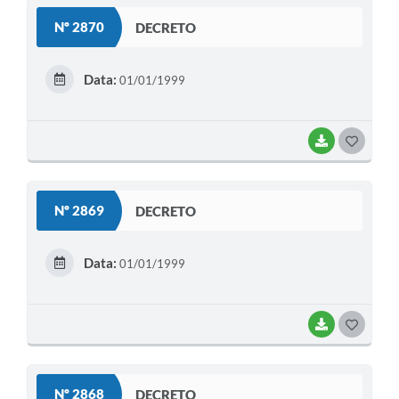
S
Legislação
Nº 2870
DECRETO
T
IPTU Selo Verde
E
Data:
01/01/1999
Notícias
I
Contato
BAIXAR
G
O
S
Nº 2869
DECRETO
T
E
Data:
01/01/1999
I
BAIXAR
G
O
S
Nº 2868
DECRETO