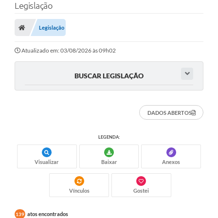
Legislação
Finanças
Legislação
Carta de Serviços
Vagas PAT
Atualizado em: 03/08/2026 às 09h02
Transparência
BUSCAR LEGISLAÇÃO
Perguntas e Respostas Frequentes
Selo Verde
DADOS ABERTOS
Compra Direta
LEGENDA:
Empreendedor
Visualizar
Baixar
Anexos
Pesquisa Dificuldades no Licenciamento de Empresas
Incentivos Fiscais
Vínculos
Gostei
Plano Municipal de Retomada das Aulas Presenciais
atos encontrados
139