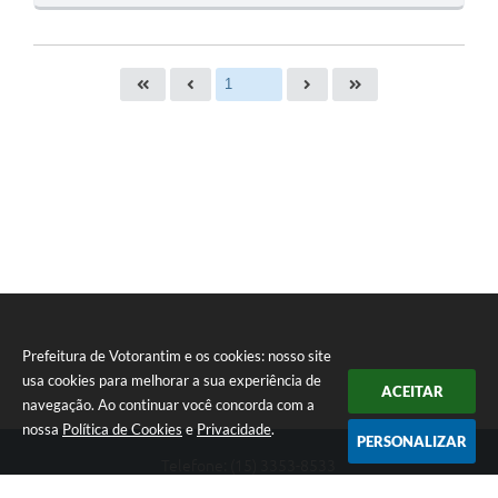
O
S
T
E
I
Prefeitura de Votorantim e os cookies: nosso site
usa cookies para melhorar a sua experiência de
ACEITAR
navegação. Ao continuar você concorda com a
nossa
Política de Cookies
e
Privacidade
.
PERSONALIZAR
Telefone: (15) 3353-8533
Endereço: Av. 31 de Março, nº 327 | CEP: 18110-900