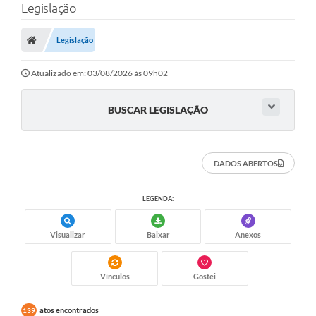
Legislação
Finanças
Legislação
Carta de Serviços
Vagas PAT
Atualizado em: 03/08/2026 às 09h02
Transparência
BUSCAR LEGISLAÇÃO
Perguntas e Respostas Frequentes
Selo Verde
DADOS ABERTOS
Compra Direta
LEGENDA:
Empreendedor
Visualizar
Baixar
Anexos
Pesquisa Dificuldades no Licenciamento de Empresas
Incentivos Fiscais
Vínculos
Gostei
Plano Municipal de Retomada das Aulas Presenciais
atos encontrados
139