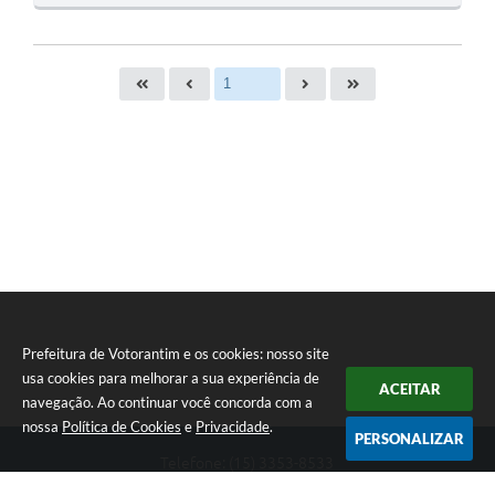
O
S
T
E
I
Prefeitura de Votorantim e os cookies: nosso site
usa cookies para melhorar a sua experiência de
ACEITAR
navegação. Ao continuar você concorda com a
nossa
Política de Cookies
e
Privacidade
.
PERSONALIZAR
Telefone: (15) 3353-8533
Endereço: Av. 31 de Março, nº 327 | CEP: 18110-900