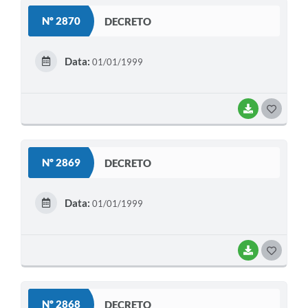
S
Legislação
Nº 2870
DECRETO
T
IPTU Selo Verde
E
Data:
01/01/1999
Notícias
I
Contato
BAIXAR
G
O
S
Nº 2869
DECRETO
T
E
Data:
01/01/1999
I
BAIXAR
G
O
S
Nº 2868
DECRETO