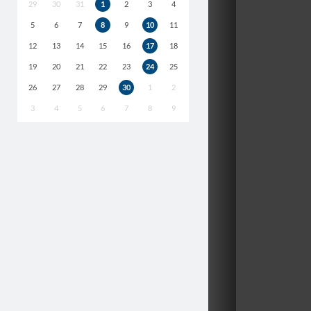
29
30
31
1
2
3
4
5
6
7
8
9
10
11
12
13
14
15
16
17
18
19
20
21
22
23
24
25
26
27
28
29
30
1
2
3
4
5
6
7
8
9