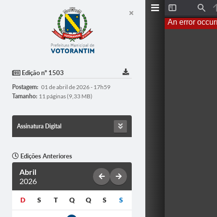
T
F
o
i
An error occur
g
n
g
d
l
e
S
i
d
Edição nº 1503
e
b
Postagem:
01 de abril de 2026 - 17h59
a
r
Tamanho:
11 páginas (9,33 MB)
Assinatura Digital
Edições Anteriores
Abril
2026
D
S
T
Q
Q
S
S