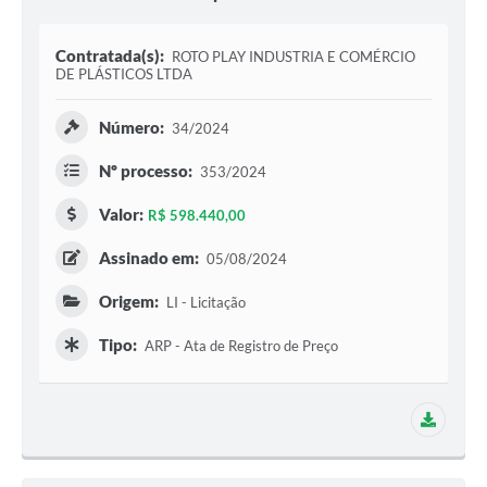
COVID - 19
Ouvidoria
Contratada(s):
ROTO PLAY INDUSTRIA E COMÉRCIO
DE PLÁSTICOS LTDA
Diário Oficial
Número:
34/2024
Jornal (Edições anteriores)
Nº processo:
353/2024
Uso de Internet e Recursos de Informática
Valor:
R$ 598.440,00
Plano Municipal de Saneamento Básico
Assinado em:
05/08/2024
Arquivos para Download
Origem:
Guarda Civil Municipal (GCM)
LI - Licitação
Tipo:
Arborização urbana
ARP - Ata de Registro de Preço
Manual para arquivo de remessa – NFSe
1 adit
Lei de Acesso à Informação
Galeria de Vídeos