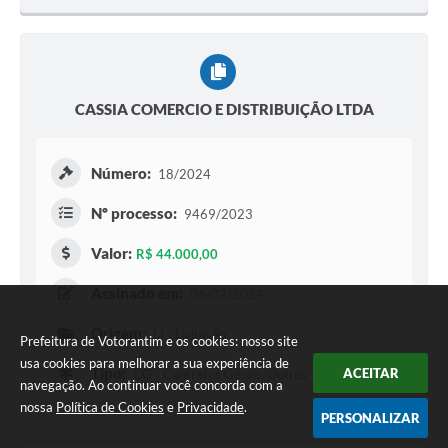
CASSIA COMERCIO E DISTRIBUIÇÃO LTDA
Número:
18/2024
Nº processo:
9469/2023
Valor:
R$ 44.000,00
Assinado em:
06/02/2024
Origem:
LI - Licitação
Prefeitura de Votorantim e os cookies: nosso site
usa cookies para melhorar a sua experiência de
Tipo:
ACEITAR
CG - Contratos Gerais/Outros
navegação. Ao continuar você concorda com a
nossa
Política de Cookies
e
Privacidade
.
PERSONALIZAR