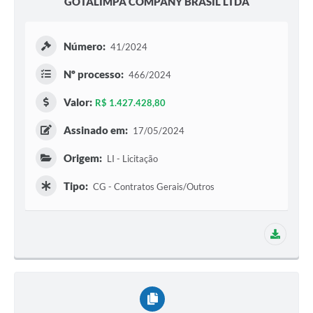
GOTALIMPA COMPANY BRASIL LTDA
Número:
41/2024
Nº processo:
466/2024
Valor:
R$ 1.427.428,80
Assinado em:
17/05/2024
Origem:
LI - Licitação
Tipo:
CG - Contratos Gerais/Outros
1 adit