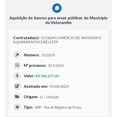
Legislação
IPTU Selo Verde
Aquisição de bancos para áreas públicas do Município
de Votorantim
Notícias
Contato
Contratada(s):
ECOS&M COMÉRCIO DE MATERIAIS E
EQUIPAMENTOS EIRELI/EPP
Número:
33/2024
Nº processo:
353/2024
Valor:
R$ 486.675,00
Assinado em:
05/08/2024
Origem:
LI - Licitação
Tipo:
ARP - Ata de Registro de Preço