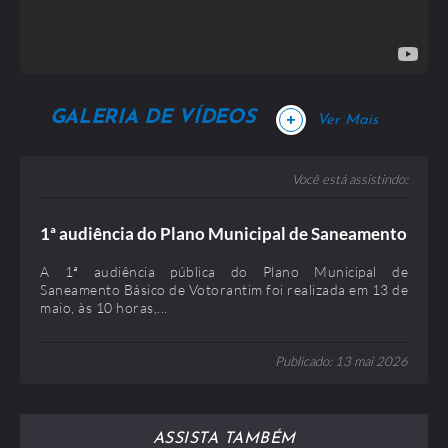
IMAGENS VIAS 2022 / 31 Julho 2023
Publicado: 31 Julho 2023
Tamanho: 115,32 MB
GALERIA DE VÍDEOS
+
Ver Mais
Você está assistindo:
1ª audiência do Plano Municipal de Saneamento
catalogo do abrigo SEMOB / 31 Julho 2023
Básico de Votorantim
A 1ª audiência pública do Plano Municipal de
Publicado: 31 Julho 2023
Saneamento Básico de Votorantim foi realizada em 13 de
Tamanho: 1,21 MB
maio, às 10 horas,...
Publicado: 13 mai 2026
ASSISTA TAMBÉM