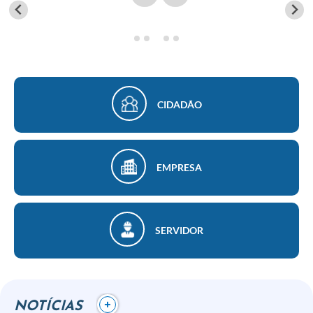
Finanças
Carta de Serviços
Vagas PAT
Transparência
CIDADÃO
Perguntas e Respostas Frequentes
Selo Verde
EMPRESA
Compra Direta
Empreendedor
SERVIDOR
Pesquisa Dificuldades no Licenciamento de Empresas
Incentivos Fiscais
Plano Municipal de Retomada das Aulas Presenciais
+
NOTÍCIAS