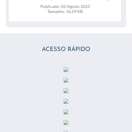
2023
Publicado: 02 Agosto 2023
Tamanho: 16,29 KB
ACESSO RÁPIDO
Termo de Ajuste de Conduta Assinado 2023
assinadoR 22 / 31 Julho 2023
Publicado: 31 Julho 2023
Tamanho: 367,28 KB
Termo de Ajuste de Conduta TAC nº 224 11 Relatório
Parcial 2023 / 31 Julho 2023
Publicado: 31 Julho 2023
Tamanho: 9,95 MB