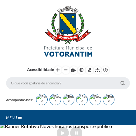
Login / Cadastro
Acessibilidade
Acompanhe-nos:
MENU
Secretarias