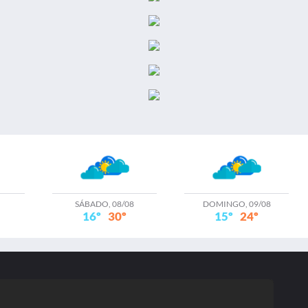
SÁBADO, 08/08
DOMINGO, 09/08
16º
30º
15º
24º