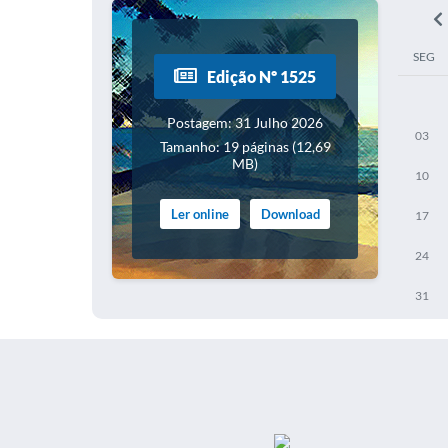
SEG
Edição Nº 1525
Postagem: 31 Julho 2026
03
Tamanho: 19 páginas (12,69
MB)
10
Ler online
Download
17
24
31