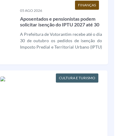
equipes participantes e...
FINANÇAS
05 AGO 2026
Aposentados e pensionistas podem
solicitar isenção do IPTU 2027 até 30
de outubro
A Prefeitura de Votorantim recebe até o dia
30 de outubro os pedidos de isenção do
Imposto Predial e Territorial Urbano (IPTU)
para o exercício de 2027. O benefício é
destinado a aposentados e pensionistas que
atendam aos critérios estabelecidos pela
legislação municipal. A solicitação pode
CULTURA E TURISMO
ser...