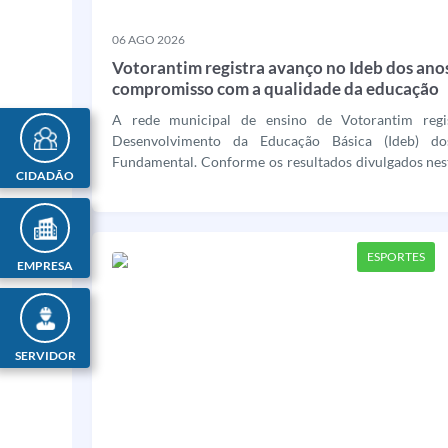
06 AGO 2026
Votorantim registra avanço no Ideb dos anos 
compromisso com a qualidade da educação
A rede municipal de ensino de Votorantim regi
Desenvolvimento da Educação Básica (Ideb) do
Fundamental. Conforme os resultados divulgados nesta
CIDADÃO
município passou de 6,4 para 6,5 no indicador, consider
ESPORTES
EMPRESA
SERVIDOR