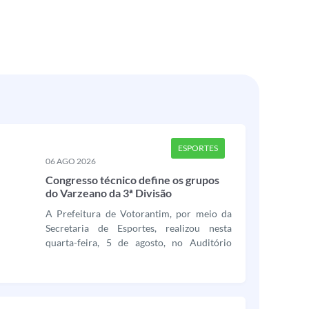
ESPORTES
06 AGO 2026
Congresso técnico define os grupos
do Varzeano da 3ª Divisão
A Prefeitura de Votorantim, por meio da
Secretaria de Esportes, realizou nesta
quarta-feira, 5 de agosto, no Auditório
Municipal Francisco Beranger, o congresso
técnico da 22ª edição do Campeonato
Varzeano de Futebol da 3ª Divisão. O
encontro reuniu representantes das