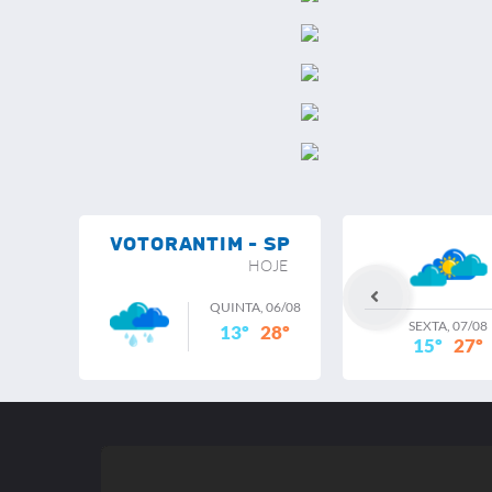
VOTORANTIM - SP
HOJE
QUINTA, 06/08
SEXTA, 07/08
13º
28º
15º
27º