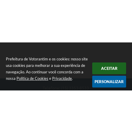
Prefeitura de Votorantim e os cookies: nosso site
usa cookies para melhorar a sua experiência de
ACEITAR
navegação. Ao continuar você concorda com a
nossa
Política de Cookies
e
Privacidade
.
PERSONALIZAR
Telefone: (15) 3353-8533
Endereço: Av. 31 de Março, nº 327 | CEP: 18110-900
De segunda a sexta, das 09h00 às 16h00
CNPJ: 46.634.051/0001-76
Prefeitura de Votorantim
Versão do Sistema:
3.5.3 - 19/06/2026