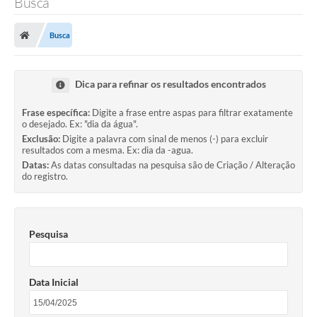
Busca
Finanças
Busca
Carta de Serviços
Vagas PAT
Dica para refinar os resultados encontrados
Transparência
Frase específica:
Digite a frase entre aspas para filtrar exatamente
o desejado. Ex: "dia da água".
Perguntas e Respostas Frequentes
Exclusão:
Digite a palavra com sinal de menos (-) para excluir
resultados com a mesma. Ex: dia da -agua.
Selo Verde
Datas:
As datas consultadas na pesquisa são de Criação / Alteração
do registro.
Compra Direta
Empreendedor
Pesquisa
Pesquisa Dificuldades no Licenciamento de Empresas
Incentivos Fiscais
Data Inicial
Plano Municipal de Retomada das Aulas Presenciais