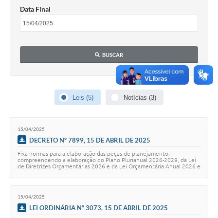
COVID - 19
Data Final
Ouvidoria
Diário Oficial
BUSCAR
Jornal (Edições anteriores)
Uso de Internet e Recursos de Informática
Plano Municipal de Saneamento Básico
Leis (5)
Notícias (3)
Arquivos para Download
15/04/2025
Guarda Civil Municipal (GCM)
DECRETO Nº 7899, 15 DE ABRIL DE 2025
Arborização urbana
Fixa normas para a elaboração das peças de planejamento,
compreendendo a elaboração do Plano Plurianual 2026-2029, da Lei
de Diretrizes Orçamentárias 2026 e da Lei Orçamentária Anual 2026 e
Manual para arquivo de remessa – NFSe
dá outras providências.
Lei de Acesso à Informação
15/04/2025
LEI ORDINÁRIA Nº 3073, 15 DE ABRIL DE 2025
Galeria de Vídeos